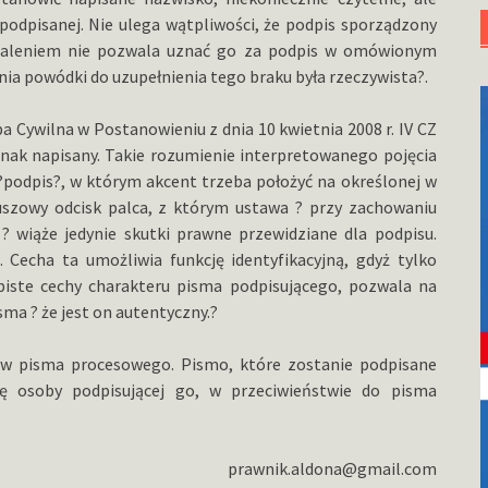
odpisanej. Nie ulega wątpliwości, że podpis sporządzony
leniem nie pozwala uznać go za podpis w omówionym
nia powódki do uzupełnienia tego braku była rzeczywista?.
 Cywilna w Postanowieniu z dnia 10 kwietnia 2008 r. IV CZ
znak napisany. Takie rozumienie interpretowanego pojęcia
podpis?, w którym akcent trzeba położyć na określonej w
tuszowy odcisk palca, z którym ustawa ? przy zachowaniu
 wiąże jedynie skutki prawne przewidziane dla podpisu.
Cecha ta umożliwia funkcję identyfikacyjną, gdyż tylko
biste cechy charakteru pisma podpisującego, pozwala na
ma ? że jest on autentyczny.?
ków pisma procesowego. Pismo, które zostanie podpisane
ę osoby podpisującej go, w przeciwieństwie do pisma
prawnik.aldona@gmail.com