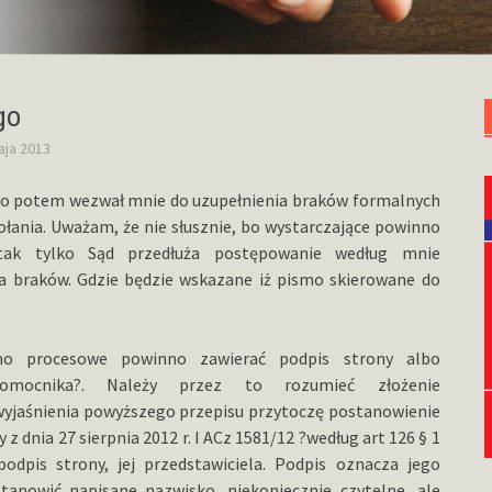
go
aja 2013
ugo potem wezwał mnie do uzupełnienia braków formalnych
łania. Uważam, że nie słusznie, bo wystarczające powinno
ak tylko Sąd przedłuża postępowanie według mnie
a braków. Gdzie będzie wskazane iż pismo skierowane do
smo procesowe powinno zawierać podpis strony albo
nomocnika?. Należy przez to rozumieć złożenie
wyjaśnienia powyższego przepisu przytoczę postanowienie
z dnia 27 sierpnia 2012 r. I ACz 1581/12 ?według art 126 § 1
pis strony, jej przedstawiciela. Podpis oznacza jego
tanowić napisane nazwisko, niekoniecznie czytelne, ale