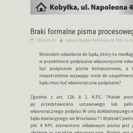
Braki formalne pisma procesowe
2013-05-31
Łukasz Rygało
Felietony
,
Nr 318, 31 m
Wniosłam odwołanie do Sądu, który to niedł
w przedmiocie podpisania własnoręcznie odwo
być podpisanie pisma komputerowo, a t
niepotrzebnie wzywając mnie do uzupełnieni
Sądu musi być własnoręcznie podpisane?
Zgodnie z art. 126. § 1. K.P.C. ?Każde pi
jej przedstawiciela ustawowego lub peł
własnoręcznego podpisu. W celu dokładniejszego 
Sądu Apelacyjnego we Wrocławiu ? I Wydział Cywilny 
pkt 4 KPC elementem składowym pisma jest pod
złożenie w zasadzie własnoręcznie. Podpis ma s