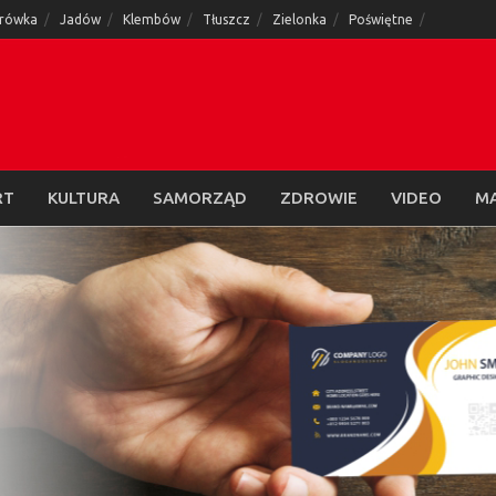
rówka
Jadów
Klembów
Tłuszcz
Zielonka
Poświętne
RT
KULTURA
SAMORZĄD
ZDROWIE
VIDEO
M