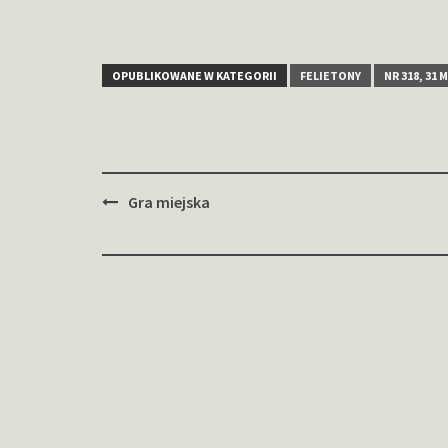
OPUBLIKOWANE W KATEGORII
FELIETONY
NR 318, 31 
Zobacz
Gra miejska
wpisy