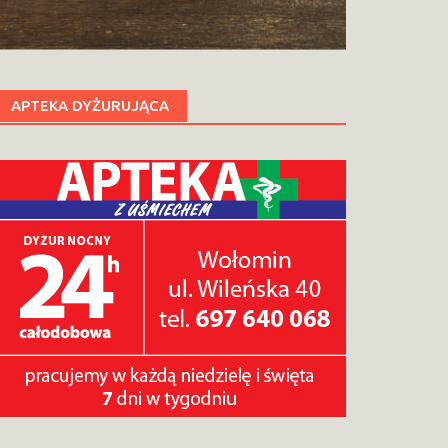
APTEKA DYŻURUJĄCA