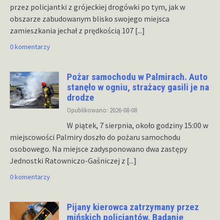
przez policjantki z grójeckiej drogówki po tym, jak w
obszarze zabudowanym blisko swojego miejsca
zamieszkania jechał z prędkością 107
[...]
0 komentarzy
Pożar samochodu w Palmirach. Auto
stanęło w ogniu, strażacy gasili je na
drodze
Opublikowano: 2026-08-08
W piątek, 7 sierpnia, około godziny 15:00 w
miejscowości Palmiry doszło do pożaru samochodu
osobowego. Na miejsce zadysponowano dwa zastępy
Jednostki Ratowniczo-Gaśniczej z
[...]
0 komentarzy
Pijany kierowca zatrzymany przez
mińskich policjantów. Badanie