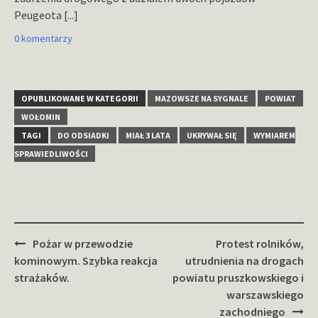
Peugeota
[...]
0 komentarzy
OPUBLIKOWANE W KATEGORII
MAZOWSZE NA SYGNALE
POWIAT
WOŁOMIN
TAGI
DO ODSIADKI
MIAŁ 3 LATA
UKRYWAŁ SIĘ
WYMIAREM
SPRAWIEDLIWOŚCI
Zobacz
Pożar w przewodzie
Protest rolników,
wpisy
kominowym. Szybka reakcja
utrudnienia na drogach
strażaków.
powiatu pruszkowskiego i
warszawskiego
zachodniego