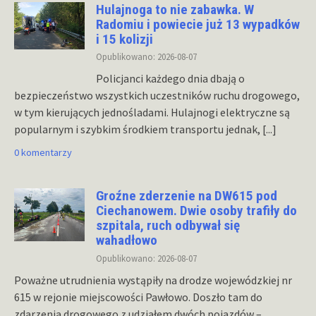
Hulajnoga to nie zabawka. W
Radomiu i powiecie już 13 wypadków
i 15 kolizji
Opublikowano: 2026-08-07
Policjanci każdego dnia dbają o
bezpieczeństwo wszystkich uczestników ruchu drogowego,
w tym kierujących jednośladami. Hulajnogi elektryczne są
popularnym i szybkim środkiem transportu jednak,
[...]
0 komentarzy
Groźne zderzenie na DW615 pod
Ciechanowem. Dwie osoby trafiły do
szpitala, ruch odbywał się
wahadłowo
Opublikowano: 2026-08-07
Poważne utrudnienia wystąpiły na drodze wojewódzkiej nr
615 w rejonie miejscowości Pawłowo. Doszło tam do
zdarzenia drogowego z udziałem dwóch pojazdów –