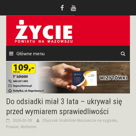
Przeskocz
do
treści
Główne menu
Do odsiadki miał 3 lata – ukrywał się
przed wymiarem sprawiedliwości
2026-01-09
Zbyszek Grabiński
Mazowsze na sygnale
,
Powiat
,
Wołomin