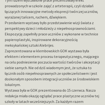
Tym razem wystawione prace prezentowały efekt
prowadzonych w szkole zajęć z arteterapii, czyli działań
łączących innowacyjne metody ekspresji twórczej uczniów,
wyrażanej tańcem, ruchem, dźwiękiem.
Przesłaniem wystawy było przedstawienie wizji świata z
perspektywy dzieci i młodzieży z niepełnosprawnościami.
Ekspozycję zapełniły prace uczniów z wykonane w technice
papieroplastyki, inspirowane dekoracyjnością
meksykańskiej sztuki Alebrijes.
Zaprezentowana w klembowskich GOK wystawa była
efektem i elementem procesu terapeutycznego, mającego
na celu podniesienie poczucia wartości twórców i akceptacji
siebie samych. Nie od dziś wiadomym jest, że sztuka to
łącznik osób niepełnosprawnych ze społeczeństwem i jest
doskonałym sposobem integracji uczniów ze środowiskiem
lokalnym.
Wystawa była w GOK prezentowana do 15 czerwca. Nasza
redakcja miała okazję oglądać prace plastyczne uczniów tej
szkoły w latach wcześniejszych. Za każdym razem