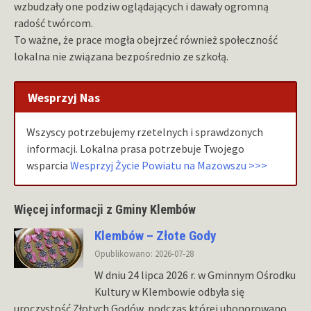
wzbudzały one podziw oglądających i dawały ogromną
radość twórcom.
To ważne, że prace mogła obejrzeć również społeczność
lokalna nie związana bezpośrednio ze szkołą.
Wesprzyj Nas
Wszyscy potrzebujemy rzetelnych i sprawdzonych
informacji. Lokalna prasa potrzebuje Twojego
wsparcia
Wesprzyj Życie Powiatu na Mazowszu >>>
Więcej informacji z Gminy Klembów
Klembów – Złote Gody
Opublikowano: 2026-07-28
W dniu 24 lipca 2026 r. w Gminnym Ośrodku
Kultury w Klembowie odbyła się
uroczystość Złotych Godów, podczas której uhonorowano