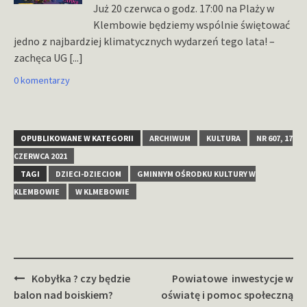
Już 20 czerwca o godz. 17:00 na Plaży w
Klembowie będziemy wspólnie świętować
jedno z najbardziej klimatycznych wydarzeń tego lata! –
zachęca UG
[...]
0 komentarzy
OPUBLIKOWANE W KATEGORII
ARCHIWUM
KULTURA
NR 607, 17
CZERWCA 2021
TAGI
DZIECI-DZIECIOM
GMINNYM OŚRODKU KULTURY W
KLEMBOWIE
W KLMEBOWIE
Zobacz
Kobyłka ? czy będzie
Powiatowe inwestycje w
wpisy
balon nad boiskiem?
oświatę i pomoc społeczną