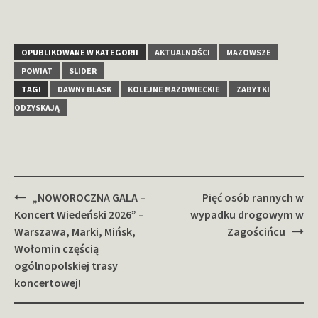
OPUBLIKOWANE W KATEGORII
AKTUALNOŚCI
MAZOWSZE
POWIAT
SLIDER
TAGI
DAWNY BLASK
KOLEJNE MAZOWIECKIE
ZABYTKI
ODZYSKAJĄ
Zobacz
„NOWOROCZNA GALA –
Pięć osób rannych w
wpisy
Koncert Wiedeński 2026” –
wypadku drogowym w
Warszawa, Marki, Mińsk,
Zagościńcu
Wołomin częścią
ogólnopolskiej trasy
koncertowej!