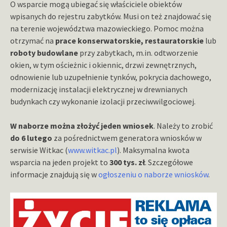
O wsparcie mogą ubiegać się właściciele obiektów
wpisanych do rejestru zabytków. Musi on też znajdować się
na terenie województwa mazowieckiego. Pomoc można
otrzymać na
prace konserwatorskie, restauratorskie
lub
roboty budowlane
przy zabytkach, m.in. odtworzenie
okien, w tym ościeżnic i okiennic, drzwi zewnętrznych,
odnowienie lub uzupełnienie tynków, pokrycia dachowego,
modernizację instalacji elektrycznej w drewnianych
budynkach czy wykonanie izolacji przeciwwilgociowej.
W naborze można złożyć jeden wniosek
. Należy to zrobić
do 6 lutego
za pośrednictwem generatora wniosków w
serwisie Witkac (
www.witkac.pl
). Maksymalna kwota
wsparcia na jeden projekt to
300 tys. zł
. Szczegółowe
informacje znajdują się w
ogłoszeniu o naborze wniosków
.