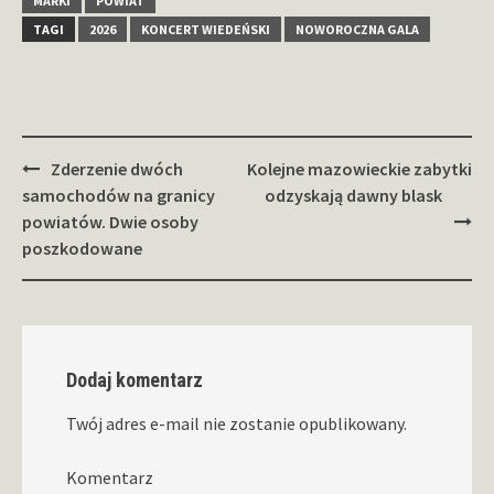
MARKI
POWIAT
TAGI
2026
KONCERT WIEDEŃSKI
NOWOROCZNA GALA
Zobacz
Zderzenie dwóch
Kolejne mazowieckie zabytki
wpisy
samochodów na granicy
odzyskają dawny blask
powiatów. Dwie osoby
poszkodowane
Dodaj komentarz
Twój adres e-mail nie zostanie opublikowany.
Komentarz