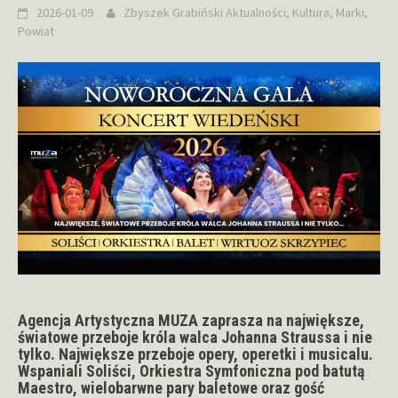
2026-01-09
Zbyszek Grabiński
Aktualności
,
Kultura
,
Marki
,
Powiat
Agencja Artystyczna MUZA zaprasza na największe,
światowe przeboje króla walca Johanna Straussa i nie
tylko. Największe przeboje opery, operetki i musicalu.
Wspaniali Soliści, Orkiestra Symfoniczna pod batutą
Maestro, wielobarwne pary baletowe oraz gość