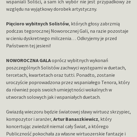
wspaniali Soliści, a sam ich wybór nie jest przypadkowy ze
względu na wyjątkowy dorobek artystyczny.
Pięcioro wybitnych Solistów
, których głosy zabrzmią
podczas tegorocznej Noworocznej Gali, na razie pozostaje
w cieniu dyskretnego milczenia… Odkryjemy je przed
Państwem tej jesieni!
NOWOROCZNA GALA
oprócz wybitnych wykonań
poszczególnych Solistów zachwyci występami w duetach,
tercetach, kwartetach oraz tutti. Ponadto, zostanie
uroczyście poprowadzona przez wspaniałego Tenora, który
da również popis swoich umiejętności wokalnych w
utworach solowych jak i wspaniałych duetach.
Gwiazdą wieczoru będzie światowej sławy wirtuoz skrzypiec,
kompozytor i aranżer,
Artur Banaszkiewicz
, który
koncertując zwiedził niemal cały Świat, a którego
Publiczność pokochała za własne wirtuozerskie fantazje i