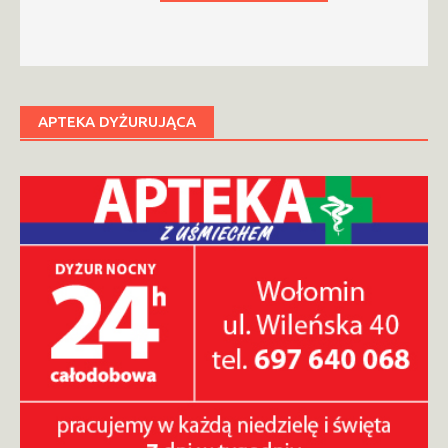
APTEKA DYŻURUJĄCA