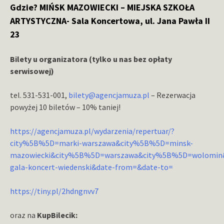
Gdzie?
MIŃSK MAZOWIECKI – MIEJSKA SZKOŁA
ARTYSTYCZNA- Sala Koncertowa, ul. Jana Pawła II
23
Bilety
u organizatora (tylko u nas bez opłaty
serwisowej)
tel. 531-531-001,
bilety@agencjamuza.pl
– Rezerwacja
powyżej 10 biletów – 10% taniej!
https://agencjamuza.pl/wydarzenia/repertuar/?
city%5B%5D=marki-warszawa&city%5B%5D=minsk-
mazowiecki&city%5B%5D=warszawa&city%5B%5D=wolomin
gala-koncert-wiedenski&date-from=&date-to=
https://tiny.pl/2hdngnvv7
oraz na
KupBilecik: