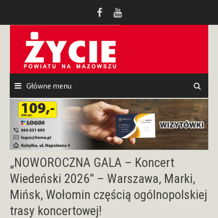
Przeskocz
do
treści
Główne menu
„NOWOROCZNA GALA – Koncert
Wiedeński 2026” – Warszawa, Marki,
Mińsk, Wołomin częścią ogólnopolskiej
trasy koncertowej!