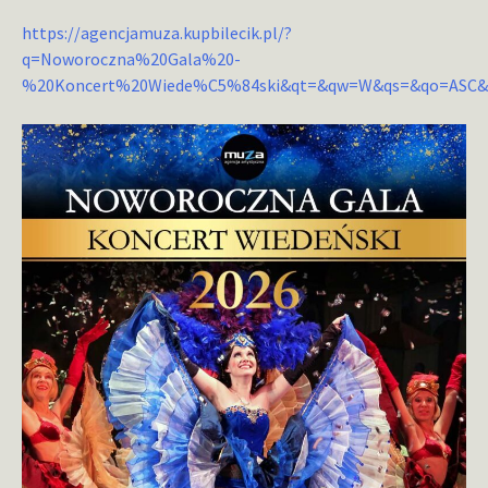
https://agencjamuza.kupbilecik.pl/?
q=Noworoczna%20Gala%20-
%20Koncert%20Wiede%C5%84ski&qt=&qw=W&qs=&qo=ASC&