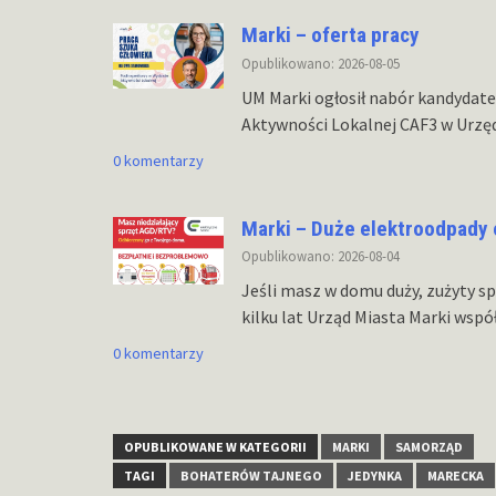
Marki – oferta pracy
Opublikowano: 2026-08-05
UM Marki ogłosił nabór kandydat
Aktywności Lokalnej CAF3 w Urzę
0 komentarzy
Marki – Duże elektroodpady 
Opublikowano: 2026-08-04
Jeśli masz w domu duży, zużyty s
kilku lat Urząd Miasta Marki wspó
0 komentarzy
OPUBLIKOWANE W KATEGORII
MARKI
SAMORZĄD
TAGI
BOHATERÓW TAJNEGO
JEDYNKA
MARECKA