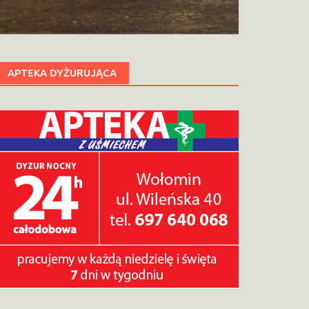
APTEKA DYŻURUJĄCA