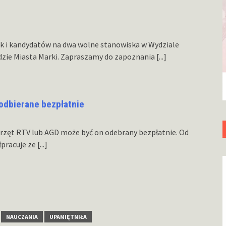
ek i kandydatów na dwa wolne stanowiska w Wydziale
dzie Miasta Marki. Zapraszamy do zapoznania
[...]
odbierane bezpłatnie
przęt RTV lub AGD może być on odebrany bezpłatnie. Od
łpracuje ze
[...]
NAUCZANIA
UPAMIĘTNIŁA