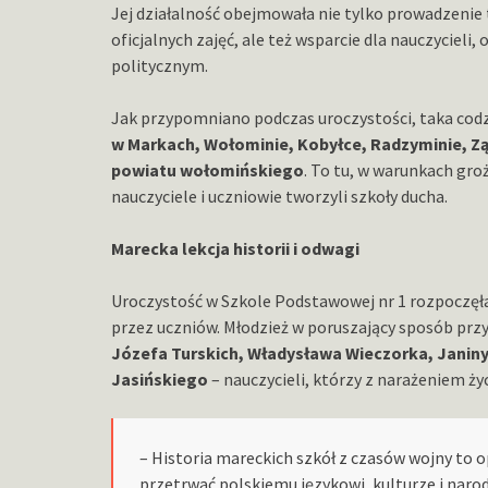
Jej działalność obejmowała nie tylko prowadzenie 
oficjalnych zajęć, ale też wsparcie dla nauczyciel
politycznym.
Jak przypomniano podczas uroczystości, taka codzi
w Markach, Wołominie, Kobyłce, Radzyminie, Zą
powiatu wołomińskiego
. To tu, w warunkach gro
nauczyciele i uczniowie tworzyli szkoły ducha.
Marecka lekcja historii i odwagi
Uroczystość w Szkole Podstawowej nr 1 rozpoczę
przez uczniów. Młodzież w poruszający sposób pr
Józefa Turskich, Władysława Wieczorka, Janiny 
Jasińskiego
– nauczycieli, którzy z narażeniem życ
– Historia mareckich szkół z czasów wojny to op
przetrwać polskiemu językowi, kulturze i nar