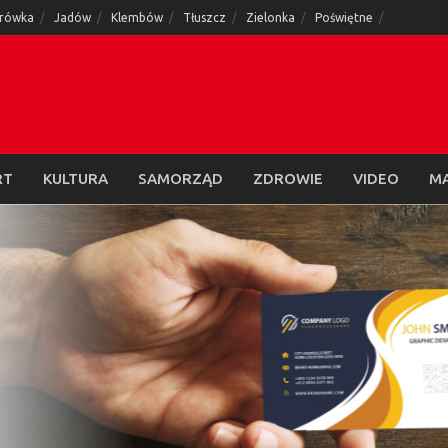
rówka
Jadów
Klembów
Tłuszcz
Zielonka
Poświętne
RT
KULTURA
SAMORZĄD
ZDROWIE
VIDEO
M