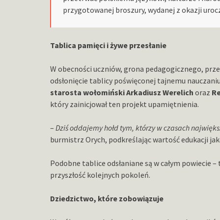
przygotowanej broszury, wydanej z okazji urocz
Tablica pamięci i żywe przesłanie
W obecności uczniów, grona pedagogicznego, przed
odsłonięcie tablicy poświęconej tajnemu nauczaniu.
starosta wołomiński Arkadiusz Werelich
oraz
Re
który zainicjował ten projekt upamiętnienia.
–
Dziś oddajemy hołd tym, którzy w czasach najwięks
burmistrz Orych, podkreślając wartość edukacji jako
Podobne tablice odsłaniane są w całym powiecie – t
przyszłość kolejnych pokoleń.
Dziedzictwo, które zobowiązuje