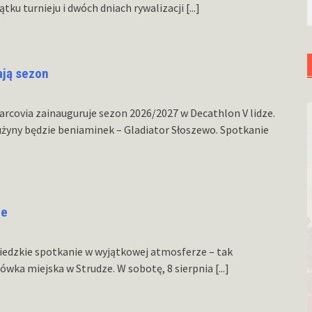
tku turnieju i dwóch dniach rywalizacji
[...]
ają sezon
Marcovia zainauguruje sezon 2026/2027 w Decathlon V lidze.
żyny będzie beniaminek – Gladiator Słoszewo. Spotkanie
ze
ąsiedzkie spotkanie w wyjątkowej atmosferze – tak
wka miejska w Strudze. W sobotę, 8 sierpnia
[...]