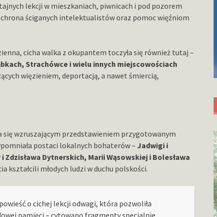
tajnych lekcji w mieszkaniach, piwnicach i pod pozorem
i, ochrona ściganych intelektualistów oraz pomoc więźniom
enna, cicha walka z okupantem toczyła się również tutaj –
bkach, Strachówce i wielu innych miejscowościach
żących więzieniem, deportacją, a nawet śmiercią,
ła się wzruszającym przedstawieniem przygotowanym
zypomniała postaci lokalnych bohaterów –
Jadwigi i
i Zdzisława Dytnerskich, Marii Wąsowskiej i Bolesława
ia kształcili młodych ludzi w duchu polskości.
owieść o cichej lekcji odwagi, która pozwoliła
odowej pamięci – cytowano fragmenty specjalnie