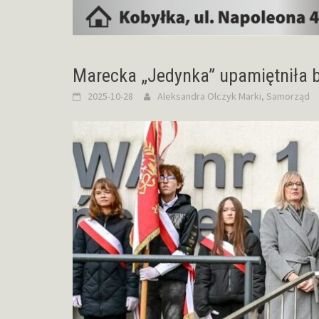
Marecka „Jedynka” upamiętniła 
2025-10-28
Aleksandra Olczyk
Marki
,
Samorząd