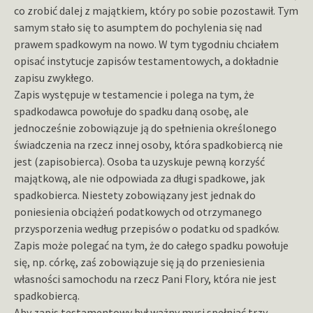
co zrobić dalej z majątkiem, który po sobie pozostawił. Tym
samym stało się to asumptem do pochylenia się nad
prawem spadkowym na nowo. W tym tygodniu chciałem
opisać instytucje zapisów testamentowych, a dokładnie
zapisu zwykłego.
Zapis występuje w testamencie i polega na tym, że
spadkodawca powołuje do spadku daną osobę, ale
jednocześnie zobowiązuje ją do spełnienia określonego
świadczenia na rzecz innej osoby, która spadkobiercą nie
jest (zapisobierca). Osoba ta uzyskuje pewną korzyść
majątkową, ale nie odpowiada za długi spadkowe, jak
spadkobierca. Niestety zobowiązany jest jednak do
poniesienia obciążeń podatkowych od otrzymanego
przysporzenia według przepisów o podatku od spadków.
Zapis może polegać na tym, że do całego spadku powołuje
się, np. córkę, zaś zobowiązuje się ją do przeniesienia
własności samochodu na rzecz Pani Flory, która nie jest
spadkobiercą.
Aby zapis testamentowy był ważny musi spełniać trzy