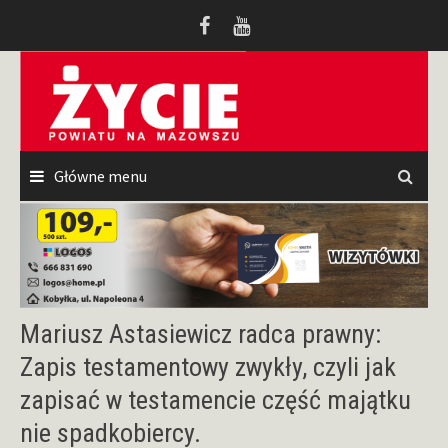
Przeskocz
do
treści
Główne menu
Mariusz Astasiewicz radca prawny:
Zapis testamentowy zwykły, czyli jak
zapisać w testamencie część majątku
nie spadkobiercy.