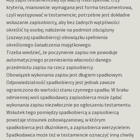
kryteria, mianowicie: wymagana jest forma testamentowa,
czyli występować w testamencie; potrzebne jest dokładne
wskazanie zapisobiorcy, aby bez żadnych wątpliwości
określić tę osobę; nałożenie na podmiot obciążony
(zazwyczaj spadkobiercę) obowiązku spełnienia
określonego świadczenia majątkowego.
Trzeba wiedzieć, że poczynienie zapisu nie powoduje
automatycznego przeniesienia własności danego
przedmiotu zapisu na rzecz zapisobiercy.
Obowiązek wykonania zapisu jest długiem spadkowym.
Odpowiedzialność spadkobiercy jest jednak zawsze
ograniczona do wartości stanu czynnego spadku. W braku
odmiennej woli spadkodawcy zapisobierca może żądać
wykonania zapisu niezwłocznie po ogłoszeniu testamentu.
Wskutek tego pomiędzy spadkobiercą a zapisobiercą
powstaje stosunek zobowiązaniowy, w którym
spadkobierca jest dłużnikiem, a zapisobierca wierzycielem.
Spadkodawca może też w testamencie oznaczyć inną chwilę