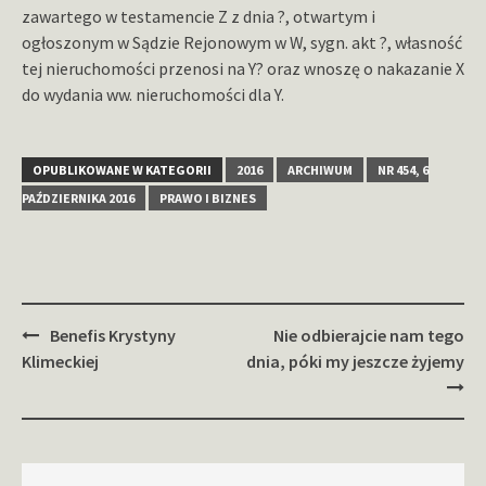
zawartego w testamencie Z z dnia ?, otwartym i
ogłoszonym w Sądzie Rejonowym w W, sygn. akt ?, własność
tej nieruchomości przenosi na Y? oraz wnoszę o nakazanie X
do wydania ww. nieruchomości dla Y.
OPUBLIKOWANE W KATEGORII
2016
ARCHIWUM
NR 454, 6
PAŹDZIERNIKA 2016
PRAWO I BIZNES
Zobacz
Benefis Krystyny
Nie odbierajcie nam tego
wpisy
Klimeckiej
dnia, póki my jeszcze żyjemy