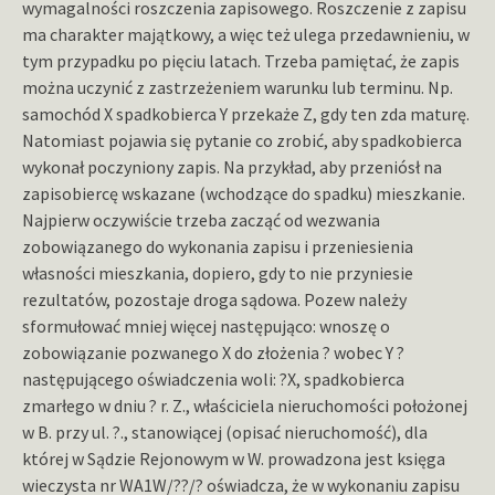
wymagalności roszczenia zapisowego. Roszczenie z zapisu
ma charakter majątkowy, a więc też ulega przedawnieniu, w
tym przypadku po pięciu latach. Trzeba pamiętać, że zapis
można uczynić z zastrzeżeniem warunku lub terminu. Np.
samochód X spadkobierca Y przekaże Z, gdy ten zda maturę.
Natomiast pojawia się pytanie co zrobić, aby spadkobierca
wykonał poczyniony zapis. Na przykład, aby przeniósł na
zapisobiercę wskazane (wchodzące do spadku) mieszkanie.
Najpierw oczywiście trzeba zacząć od wezwania
zobowiązanego do wykonania zapisu i przeniesienia
własności mieszkania, dopiero, gdy to nie przyniesie
rezultatów, pozostaje droga sądowa. Pozew należy
sformułować mniej więcej następująco: wnoszę o
zobowiązanie pozwanego X do złożenia ? wobec Y ?
następującego oświadczenia woli: ?X, spadkobierca
zmarłego w dniu ? r. Z., właściciela nieruchomości położonej
w B. przy ul. ?., stanowiącej (opisać nieruchomość), dla
której w Sądzie Rejonowym w W. prowadzona jest księga
wieczysta nr WA1W/??/? oświadcza, że w wykonaniu zapisu