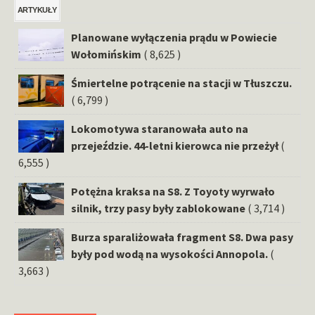
ARTYKUŁY
Planowane wyłączenia prądu w Powiecie
Wołomińskim
( 8,625 )
Śmiertelne potrącenie na stacji w Tłuszczu.
( 6,799 )
Lokomotywa staranowała auto na
przejeździe. 44-letni kierowca nie przeżył
(
6,555 )
Potężna kraksa na S8. Z Toyoty wyrwało
silnik, trzy pasy były zablokowane
( 3,714 )
Burza sparaliżowała fragment S8. Dwa pasy
były pod wodą na wysokości Annopola.
(
3,663 )