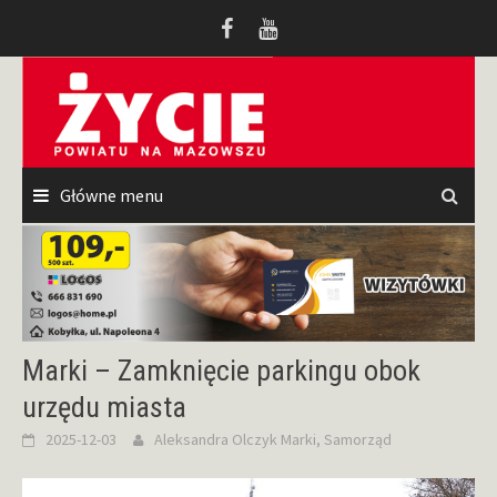
Przeskocz
do
treści
Główne menu
Marki – Zamknięcie parkingu obok
urzędu miasta
2025-12-03
Aleksandra Olczyk
Marki
,
Samorząd