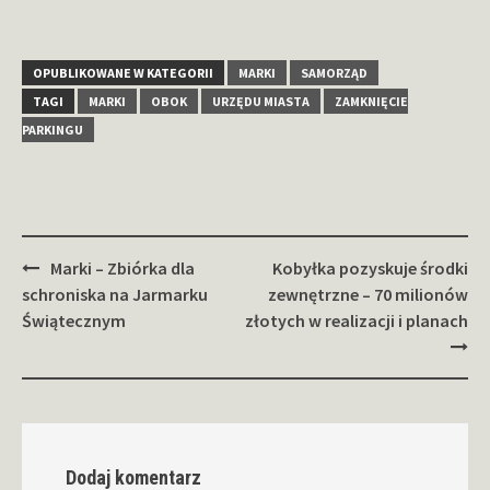
OPUBLIKOWANE W KATEGORII
MARKI
SAMORZĄD
TAGI
MARKI
OBOK
URZĘDU MIASTA
ZAMKNIĘCIE
PARKINGU
Zobacz
Marki – Zbiórka dla
Kobyłka pozyskuje środki
wpisy
schroniska na Jarmarku
zewnętrzne – 70 milionów
Świątecznym
złotych w realizacji i planach
Dodaj komentarz