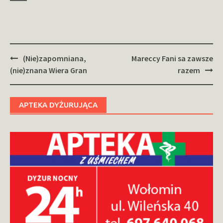
Zobacz
(Nie)zapomniana,
Mareccy Fani sa zawsze
wpisy
(nie)znana Wiera Gran
razem
APTEKA DYŻURUJĄCA