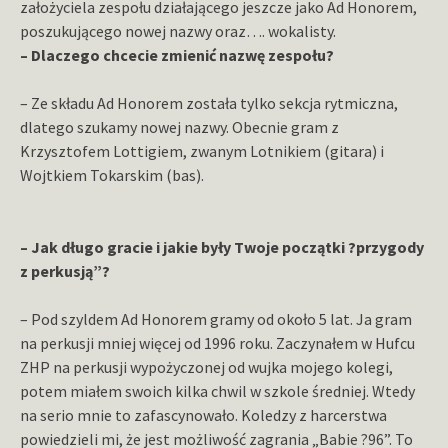
założyciela zespołu działającego jeszcze jako Ad Honorem,
poszukującego nowej nazwy oraz…. wokalisty.
– Dlaczego chcecie zmienić nazwę zespołu?
– Ze składu Ad Honorem została tylko sekcja rytmiczna,
dlatego szukamy nowej nazwy. Obecnie gram z
Krzysztofem Lottigiem, zwanym Lotnikiem (gitara) i
Wojtkiem Tokarskim (bas).
– Jak długo gracie i jakie były Twoje początki ?przygody
z perkusją”?
– Pod szyldem Ad Honorem gramy od około 5 lat. Ja gram
na perkusji mniej więcej od 1996 roku. Zaczynałem w Hufcu
ZHP na perkusji wypożyczonej od wujka mojego kolegi,
potem miałem swoich kilka chwil w szkole średniej. Wtedy
na serio mnie to zafascynowało. Koledzy z harcerstwa
powiedzieli mi, że jest możliwość zagrania „Babie ?96”. To