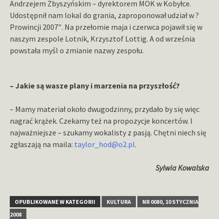
Andrzejem Zbyszyńskim – dyrektorem MOK w Kobyłce.
Udostępnił nam lokal do grania, zaproponował udział w ?
Prowincji 2007″. Na przełomie maja i czerwca pojawił się w
naszym zespole Lotnik, Krzysztof Lottig. A od września
powstała myśl o zmianie nazwy zespołu.
– Jakie są wasze plany i marzenia na przyszłość?
– Mamy materiał około dwugodzinny, przydało by się więc
nagrać krążek. Czekamy też na propozycje koncertów. I
najważniejsze – szukamy wokalisty z pasją. Chętni niech się
zgłaszają na maila:
taylor_hod@o2.pl
.
Sylwia Kowalska
OPUBLIKOWANE W KATEGORII
KULTURA
NR 0080, 10 STYCZNIA
2008