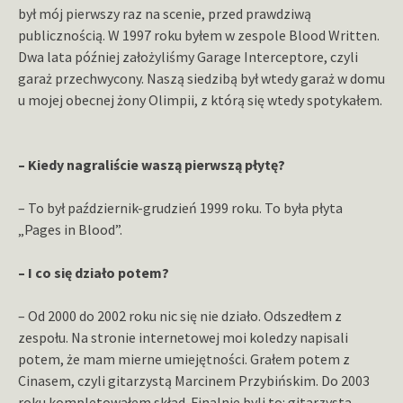
był mój pierwszy raz na scenie, przed prawdziwą
publicznością. W 1997 roku byłem w zespole Blood Written.
Dwa lata później założyliśmy Garage Interceptore, czyli
garaż przechwycony. Naszą siedzibą był wtedy garaż w domu
u mojej obecnej żony Olimpii, z którą się wtedy spotykałem.
– Kiedy nagraliście waszą pierwszą płytę?
– To był październik-grudzień 1999 roku. To była płyta
„Pages in Blood”.
– I co się działo potem?
– Od 2000 do 2002 roku nic się nie działo. Odszedłem z
zespołu. Na stronie internetowej moi koledzy napisali
potem, że mam mierne umiejętności. Grałem potem z
Cinasem, czyli gitarzystą Marcinem Przybińskim. Do 2003
roku kompletowałem skład. Finalnie byli to: gitarzysta