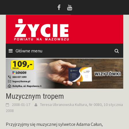
Przeskocz
do
treści
Główne menu
Muzycznym tropem
2008-01-17
Teresa Ubranowska
Kultura
,
Nr 0080, 10 stycznia
2008
Przyjrzyjmy się muzycznej sylwetce Adama Całun,