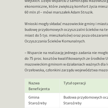
wiejskich. Dzięki wsparciu z samorządu Mazowsza
ekonomiczne, które zwiększą komfort życia mieszk
60 mln zł – mówi marszałek Adam Struzik.
Wnioski mogły składać mazowieckie gminy i miasta
budowę przydomowych oczyszczalni ścieków na te
miast do 5 tys. mieszkańców) oraz poza obszaram
Oczyszczania Ścieków Komunalnych.
– Wsparcie na realizację jednego zadania nie mogło
do 75 proc. kosztów kwalifikowanych ze środków 
mazowieckim gminom w działaniach ważnych dla l
Orzełowska, członkini zarządu województwa mazo
Nazwa
Tytuł operacji
Beneficjenta
Gmina
Budowa przydomowych oczy
Staroźreby
Staroźreby