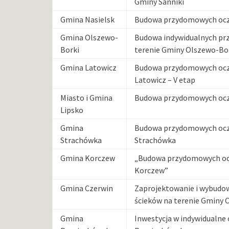
Gminy Sanniki
Gmina Nasielsk
Budowa przydomowych oczy
Gmina Olszewo-
Budowa indywidualnych pr
Borki
terenie Gminy Olszewo-Bo
Gmina Latowicz
Budowa przydomowych oczy
Latowicz – V etap
Miasto i Gmina
Budowa przydomowych oczy
Lipsko
Gmina
Budowa przydomowych oczy
Strachówka
Strachówka
Gmina Korczew
„Budowa przydomowych ocz
Korczew”
Gmina Czerwin
Zaprojektowanie i wybudo
ścieków na terenie Gminy 
Gmina
Inwestycja w indywidualne