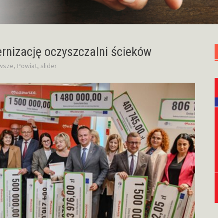
nizację oczyszczalni ścieków
wsze
,
Powiat
,
slider