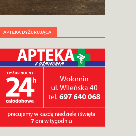
APTEKA DYŻURUJĄCA