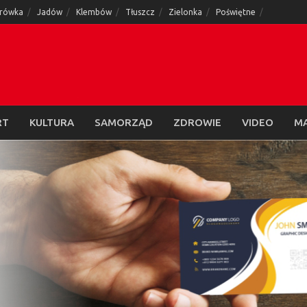
rówka
Jadów
Klembów
Tłuszcz
Zielonka
Poświętne
RT
KULTURA
SAMORZĄD
ZDROWIE
VIDEO
M