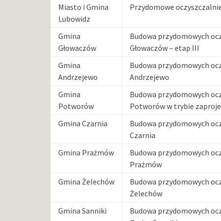
Miasto i Gmina
Przydomowe oczyszczalnie 
Lubowidz
Gmina
Budowa przydomowych oczy
Głowaczów
Głowaczów – etap III
Gmina
Budowa przydomowych oczy
Andrzejewo
Andrzejewo
Gmina
Budowa przydomowych oczy
Potworów
Potworów w trybie zaprojek
Gmina Czarnia
Budowa przydomowych oczy
Czarnia
Gmina Prażmów
Budowa przydomowych oczy
Prażmów
Gmina Żelechów
Budowa przydomowych oczy
Żelechów
Gmina Sanniki
Budowa przydomowych oczys