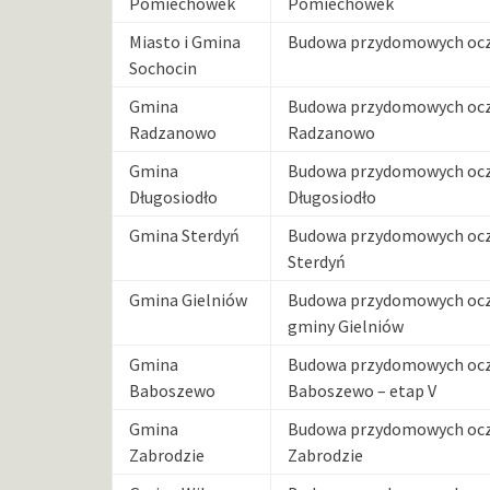
Pomiechówek
Pomiechówek
Miasto i Gmina
Budowa przydomowych oczy
Sochocin
Gmina
Budowa przydomowych oczy
Radzanowo
Radzanowo
Gmina
Budowa przydomowych oczy
Długosiodło
Długosiodło
Gmina Sterdyń
Budowa przydomowych oczy
Sterdyń
Gmina Gielniów
Budowa przydomowych oczy
gminy Gielniów
Gmina
Budowa przydomowych oczy
Baboszewo
Baboszewo – etap V
Gmina
Budowa przydomowych oczy
Zabrodzie
Zabrodzie