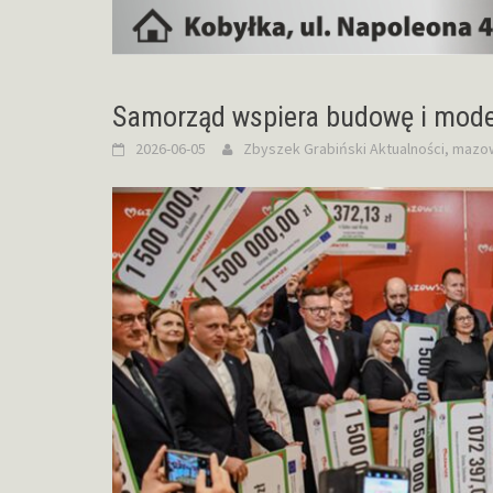
Samorząd wspiera budowę i moder
2026-06-05
Zbyszek Grabiński
Aktualności
,
mazo