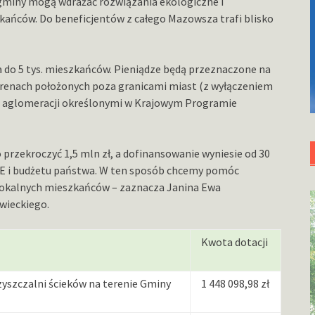
 gminy mogą wdrażać rozwiązania ekologiczne i
ańców. Do beneficjentów z całego Mazowsza trafi blisko
 do 5 tys. mieszkańców. Pieniądze będą przeznaczone na
renach położonych poza granicami miast (z wyłączeniem
i aglomeracji określonymi w Krajowym Programie
 przekroczyć 1,5 mln zł, a dofinansowanie wyniesie od 30
UE i budżetu państwa. W ten sposób chcemy pomóc
okalnych mieszkańców – zaznacza Janina Ewa
wieckiego.
Kwota dotacji
szczalni ścieków na terenie Gminy
1 448 098,98 zł