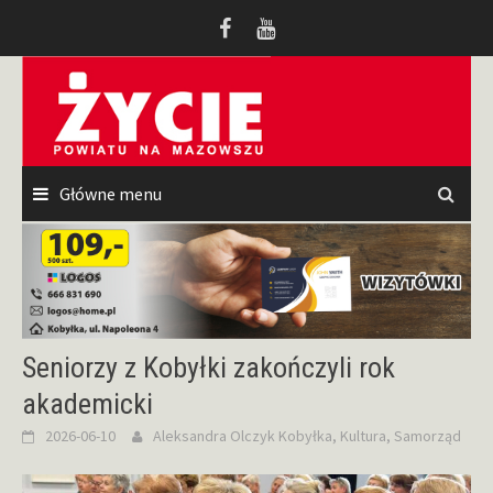
Przeskocz
do
treści
Główne menu
Seniorzy z Kobyłki zakończyli rok
akademicki
2026-06-10
Aleksandra Olczyk
Kobyłka
,
Kultura
,
Samorząd