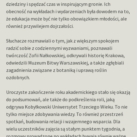
dziedziny i spędzać czas w inspirującym gronie. Ich
obecność na wykładach i wydarzeniach była dowodem na to,
że edukacja może być nie tylko obowiązkiem młodości, ale
również przywilejem dojrzałości.
Słuchacze rozmawiali o tym, jak z większym spokojem
radzić sobie z codziennymi wyzwaniami, poznawali
twórczość Zofii Nałkowskiej, odkrywali historię Krakowa,
odwiedzili Muzeum Bitwy Warszawskiej, a także zgłębiali
zagadnienia związane z botaniką i uprawą roślin
ozdobnych.
Uroczyste zakończenie roku akademickiego stało się okazją
do podsumowań, ale także do podkreślenia roli, jaką
odgrywa Kobyłkowski Uniwersytet Trzeciego Wieku. To nie
tylko miejsce zdobywania wiedzy. To również przestrzeń
spotkań, budowania relacji i wzajemnego wsparcia. Dla
wielu uczestników zajęcia są stałym punktem tygodnia, a
rozmowy prowadzone po wykładach bywają równie ważne