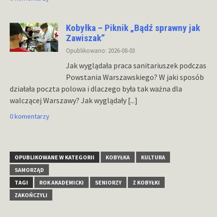
Kobyłka – Piknik „Bądź sprawny jak
Zawiszak”
Opublikowano: 2026-08-03
Jak wyglądała praca sanitariuszek podczas
Powstania Warszawskiego? W jaki sposób
działała poczta polowa i dlaczego była tak ważna dla
walczącej Warszawy? Jak wyglądały
[...]
0 komentarzy
OPUBLIKOWANE W KATEGORII
KOBYŁKA
KULTURA
SAMORZĄD
TAGI
ROK AKADEMICKI
SENIORZY
Z KOBYŁKI
ZAKOŃCZYLI