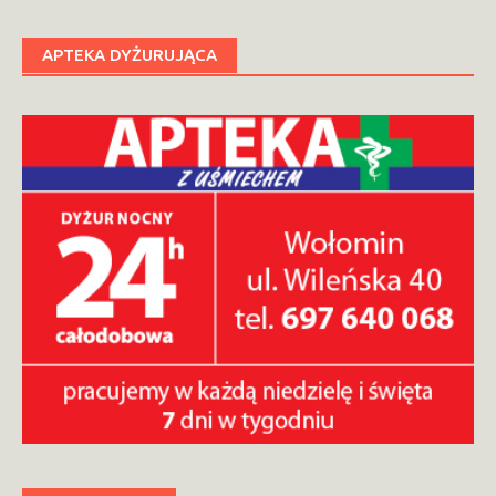
APTEKA DYŻURUJĄCA