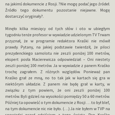
na jakimś dokumencie z Rosji. ?Nie mogę podać jego źródeł.
Źródło tego dokumentu pozostanie niejawne. Mogę
dostarczyć oryginały?.
Minęło kilka miesięcy od tych słów i oto w ubiegłym
tygodniu tenże profesor w wywiadzie udzielonym TV Trwam
przyznał, że w programie redaktora Kraśki nie mówił
prawdy. Pytany, na jakiej podstawie twierdził, że piloci
prezydenckiego samolotu nie zeszli poniżej 100 metrów,
ekspert posła Macierewicza odpowiedział: – Oni niestety
zeszli poniżej 100 metrów. Ja w wywiadzie z panem Kraśko
trochę zagrałem. Z różnych względów. Ponieważ pan
Kraśko grał ze mną, no to tak jak w kartach się gra w
niektórym układzie. Z panem nie będę grał w karty, w
związku z tym powiem, że oni zeszli poniżej 100
metrów. Byli gdzieś na wysokości pomiędzy 50 a 60 metrów.
Później ta opowieść o tym dokumencie z Rosji … to był blef,
na tym dokumencie nic nie było. (…) Ja nie byłem w TVP na
spowiedzi przed odejściem z tego świata. Pan Kraśko