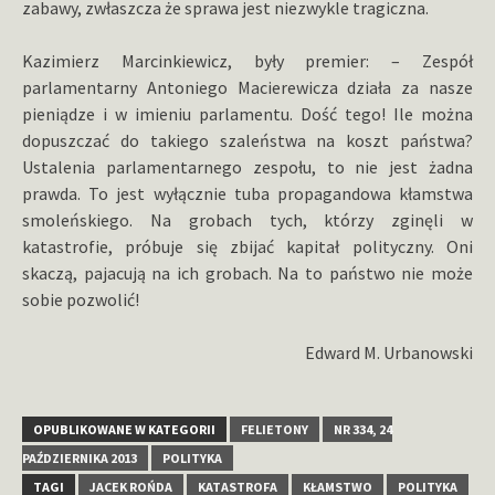
zabawy, zwłaszcza że sprawa jest niezwykle tragiczna.
Kazimierz Marcinkiewicz, były premier: – Zespół
parlamentarny Antoniego Macierewicza działa za nasze
pieniądze i w imieniu parlamentu. Dość tego! Ile można
dopuszczać do takiego szaleństwa na koszt państwa?
Ustalenia parlamentarnego zespołu, to nie jest żadna
prawda. To jest wyłącznie tuba propagandowa kłamstwa
smoleńskiego. Na grobach tych, którzy zginęli w
katastrofie, próbuje się zbijać kapitał polityczny. Oni
skaczą, pajacują na ich grobach. Na to państwo nie może
sobie pozwolić!
Edward M. Urbanowski
OPUBLIKOWANE W KATEGORII
FELIETONY
NR 334, 24
PAŹDZIERNIKA 2013
POLITYKA
TAGI
JACEK ROŃDA
KATASTROFA
KŁAMSTWO
POLITYKA