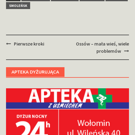
SMOLEŃSK
Zobacz
Pierwsze kroki
Ossów – mała wieś, wiele
wpisy
problemów
APTEKA DYŻURUJĄCA