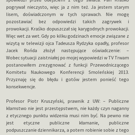
pogrywał nieczysto, więc ja z nim też. Ja jestem starym
lisem, doświadczonym w tych sprawach. Nie mogę
pozostawiać bez odpowiedzi takich zagrywek i
prowokacji. Kraśko dopuszczał się karygodnych prowokacji.
Więc wet za wet. Gdy po kilku godzinach emocje związane z
wizytą w telewizji ojca Tadeusza Rydzyka opadły, profesor
Jacek Rońda złożył następujące oświadczenie: –
Wobec sytuacji zaistniałej po mojej wypowiedzi w TV Trwam
postanowiłem zrezygnować z funkcji Przewodniczącego
Komitetu Naukowego Konferencji Smoleńskiej 2013.
Przyznaję się do błędu i gotów jestem ponieść tego
konsekwencje.
Profesor Piotr Kruszyński, prawnik z UW: – Publiczne
kłamstwo nie jest przestępstwem, nie każdy czyn naganny
z etycznego punktu widzenia musi nim być. Na pewno nie
jest etyczne publiczne kłamanie, publiczne
podpuszczanie dziennikarza, a potem robienie sobie z tego