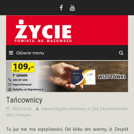
Przeskocz
do
treści
Główne menu
Tańcownicy
2013-10-24
Łukasz Rygało
Felietony
,
nr 334, 24 października
2013
,
Polityka
Tu już nie ma wątpliwości. Od kilku dni wiemy, iż Zespół