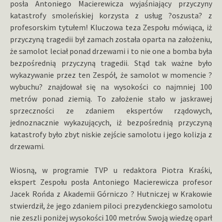
posła Antoniego Macierewicza wyjaśniający przyczyny
katastrofy smoleńskiej korzysta z usług ?oszusta? z
profesorskim tytułem! Kluczowa teza Zespołu mówiąca, iż
przyczyną tragedii był zamach została oparta na założeniu,
że samolot leciał ponad drzewami i to nie one a bomba była
bezpośrednią przyczyną tragedii. Stąd tak ważne było
wykazywanie przez ten Zespół, że samolot w momencie ?
wybuchu? znajdował się na wysokości co najmniej 100
metrów ponad ziemią. To założenie stało w jaskrawej
sprzeczności ze zdaniem ekspertów rządowych,
jednoznacznie wykazujących, iż bezpośrednią przyczyną
katastrofy było zbyt niskie zejście samolotu i jego kolizja z
drzewami.
Wiosną, w programie TVP u redaktora Piotra Kraśki,
ekspert Zespołu posła Antoniego Macierewicza profesor
Jacek Rońda z Akademii Górniczo ? Hutniczej w Krakowie
stwierdził, że jego zdaniem piloci prezydenckiego samolotu
nie zeszli poniżej wysokości 100 metrów. Swoją wiedzę oparł