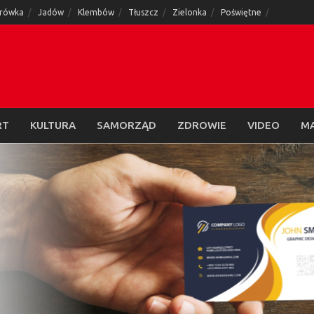
rówka
Jadów
Klembów
Tłuszcz
Zielonka
Poświętne
RT
KULTURA
SAMORZĄD
ZDROWIE
VIDEO
M