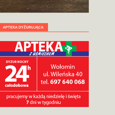
APTEKA DYŻURUJĄCA