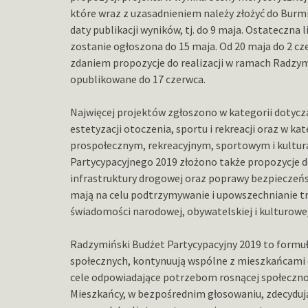
które wraz z uzasadnieniem należy złożyć do Burm
daty publikacji wyników, tj. do 9 maja. Ostateczn
zostanie ogłoszona do 15 maja. Od 20 maja do 2 c
zdaniem propozycje do realizacji w ramach Radzy
opublikowane do 17 czerwca.
Najwięcej projektów zgłoszono w kategorii dotycz
estetyzacji otoczenia, sportu i rekreacji oraz w k
prospołecznym, rekreacyjnym, sportowym i kultu
Partycypacyjnego 2019 złożono także propozycje d
infrastruktury drogowej oraz poprawy bezpieczeńst
mają na celu podtrzymywanie i upowszechnianie tr
świadomości narodowej, obywatelskiej i kulturowej
Radzymiński Budżet Partycypacyjny 2019 to formuł
społecznych, kontynuują wspólne z mieszkańcami
cele odpowiadające potrzebom rosnącej społecznośc
Mieszkańcy, w bezpośrednim głosowaniu, zdecyduj