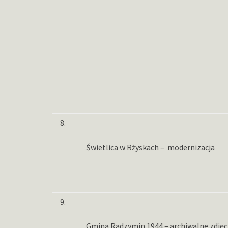
8.
Świetlica w Rżyskach – modernizacja
9.
Gmina Radzymin 1944 – archiwalne zdjęc