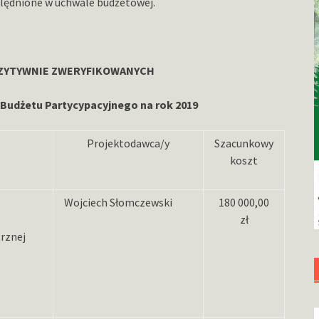
lędnione w uchwale budżetowej.
OZYTYWNIE ZWERYFIKOWANYCH
Budżetu Partycypacyjnego na rok 2019
Projektodawca/y
Szacunkowy
koszt
Wojciech Słomczewski
180 000,00
zł
rznej