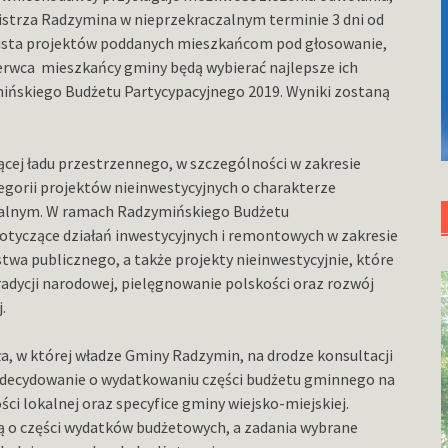
istrza Radzymina w nieprzekraczalnym terminie 3 dni od
a lista projektów poddanych mieszkańcom pod głosowanie,
zerwca mieszkańcy gminy będą wybierać najlepsze ich
mińskiego Budżetu Partycypacyjnego 2019. Wyniki zostaną
ącej ładu przestrzennego, w szczególności w zakresie
ategorii projektów nieinwestycyjnych o charakterze
ralnym. W ramach Radzymińskiego Budżetu
otyczące działań inwestycyjnych i remontowych w zakresie
wa publicznego, a także projekty nieinwestycyjnie, które
adycji narodowej, pielęgnowanie polskości oraz rozwój
.
a, w której władze Gminy Radzymin, na drodze konsultacji
 decydowanie o wydatkowaniu części budżetu gminnego na
i lokalnej oraz specyfice gminy wiejsko-miejskiej.
ą o części wydatków budżetowych, a zadania wybrane