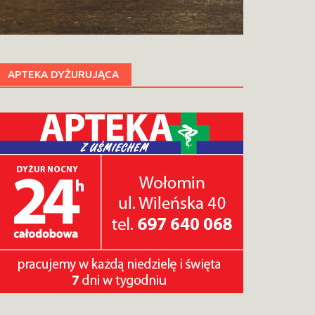
APTEKA DYŻURUJĄCA