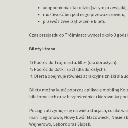
udogodnienia dla rodzin (w tym przewijaki),
możliwość bezpłatnego przewozu roweru,
przewóz zwierząt w cenie biletu.
Czas przejazdu do Trójmiasta wynosi około 3 godzi
Bilety i trasa
🔆
Podróż do Trójmiasta: 60 zł (dla dorosłych).
🔆Podróż do Ustki: 75 zł (dla dorosłych).
🔆Oferta obejmuje również atrakcyjne zniżki dla u
Bilety można kupić poprzez aplikację mobilną Kole
biletomatach oraz bezpośrednio u kierownika poc
Pociąg zatrzymuje się na wielu stacjach, co ułatw
m.in.: Legionowo, Nowy Dwór Mazowiecki, Nasielsk
Wejherowo, Lębork oraz Słupsk.