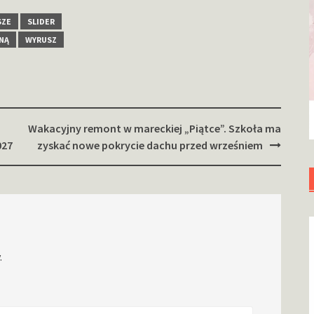
SZE
SLIDER
NĄ
WYRUSZ
Wakacyjny remont w mareckiej „Piątce”. Szkoła ma
027
zyskać nowe pokrycie dachu przed wrześniem
.