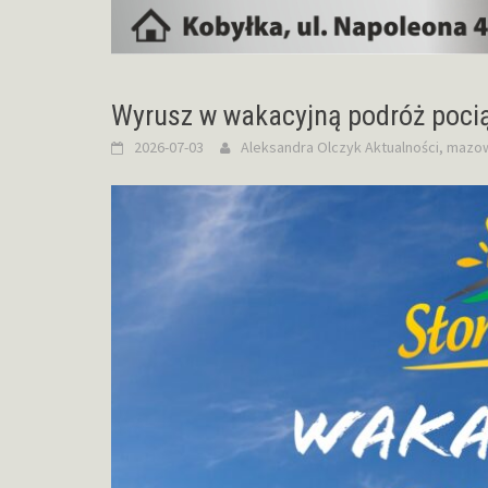
Wyrusz w wakacyjną podróż poci
2026-07-03
Aleksandra Olczyk
Aktualności
,
mazo