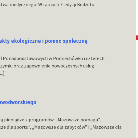
ctwa medycznego. W ramach 7. edycji Budżetu
jekty ekologiczne i pomoc społeczną
ół Ponadpodstawowych w Pomiechówku i czterech
zymiu oraz zapewnienie nowoczesnych usług
...]
nowodworskiego
ią pieniądze z programów: „Mazowsze pomaga”,
ze dla sportu”, „Mazowsze dla zabytków” i „Mazowsze dla