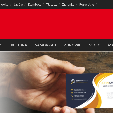
rówka
Jadów
Klembów
Tłuszcz
Zielonka
Poświętne
RT
KULTURA
SAMORZĄD
ZDROWIE
VIDEO
M