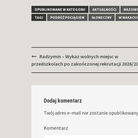
OPUBLIKOWANE W KATEGORII
AKTUALNOŚCI
MAZOW
TAGI
PODRÓŻ POCIĄGIEM
SŁONECZNY
W WAKACYJ
Zobacz
Radzymin – Wykaz wolnych miejsc w
wpisy
przedszkolach po zakończonej rekrutacji 2026/2
Dodaj komentarz
Twój adres e-mail nie zostanie opublikowany
Komentarz