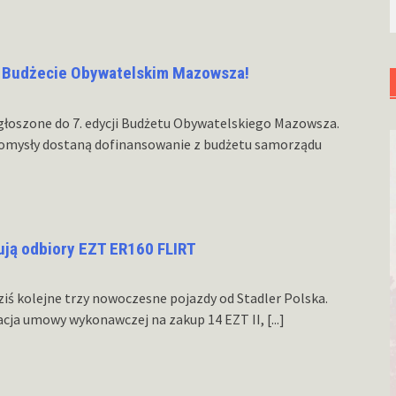
w Budżecie Obywatelskim Mazowsza!
głoszone do 7. edycji Budżetu Obywatelskiego Mazowsza.
pomysły dostaną dofinansowanie z budżetu samorządu
ują odbiory EZT ER160 FLIRT
iś kolejne trzy nowoczesne pojazdy od Stadler Polska.
acja umowy wykonawczej na zakup 14 EZT II,
[...]