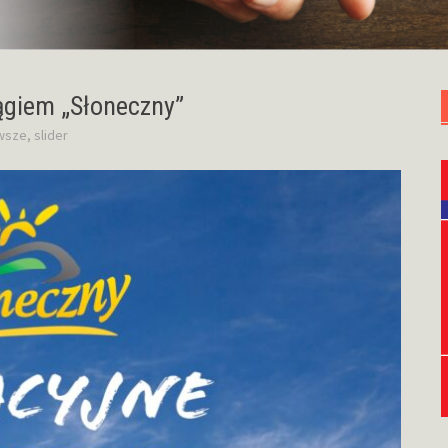
ągiem „Słoneczny”
wsze
,
slider