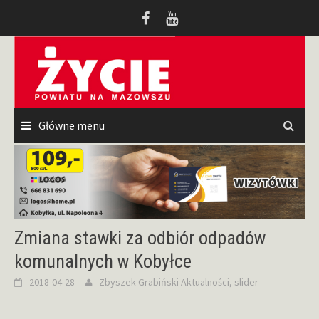
Przeskocz
do
treści
Główne menu
Zmiana stawki za odbiór odpadów
komunalnych w Kobyłce
2018-04-28
Zbyszek Grabiński
Aktualności
,
slider