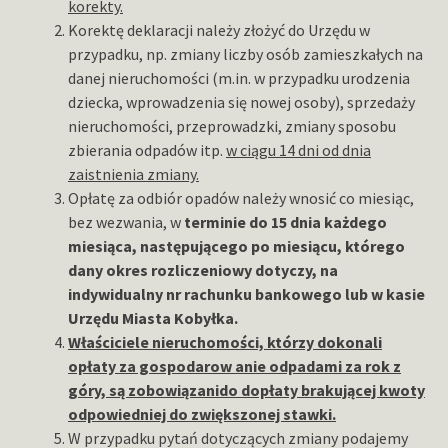
korekty.
Korektę deklaracji należy złożyć do Urzędu w
przypadku, np. zmiany liczby osób zamieszkałych na
danej nieruchomości (m.in. w przypadku urodzenia
dziecka, wprowadzenia się nowej osoby), sprzedaży
nieruchomości, przeprowadzki, zmiany sposobu
zbierania odpadów itp.
w ciągu 14 dni od dnia
zaistnienia zmiany.
Opłatę za odbiór opadów należy wnosić co miesiąc,
bez wezwania, w
terminie do 15 dnia każdego
miesiąca, następującego po miesiącu, którego
dany okres rozliczeniowy dotyczy, na
indywidualny nr rachunku bankowego lub w kasie
Urzędu Miasta Kobyłka.
Właściciele nieruchomości, którzy dokonali
opłaty za gospodarow anie odpadami za rok z
góry, są zobowiązanido dopłaty brakującej kwoty
odpowiedniej do zwiększonej stawki.
W przypadku pytań dotyczących zmiany podajemy