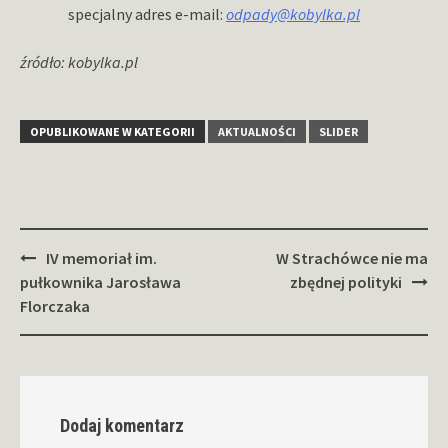
specjalny adres e-mail:
odpady@kobylka.pl
źródło: kobylka.pl
OPUBLIKOWANE W KATEGORII
AKTUALNOŚCI
SLIDER
Zobacz
IV memoriał im.
W Strachówce nie ma
wpisy
pułkownika Jarosława
zbędnej polityki
Florczaka
Dodaj komentarz