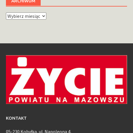
ARCHIWUM
Archiwum
KONTAKT
05-230 Kobyłka, ul. Napoleona 4,