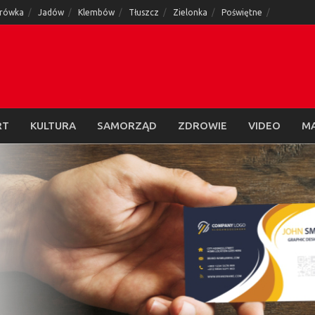
rówka
Jadów
Klembów
Tłuszcz
Zielonka
Poświętne
RT
KULTURA
SAMORZĄD
ZDROWIE
VIDEO
M