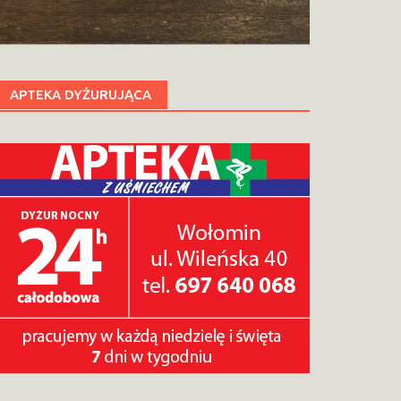
APTEKA DYŻURUJĄCA