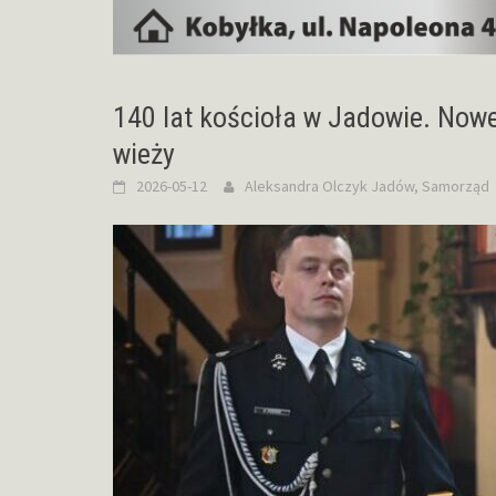
140 lat kościoła w Jadowie. Now
wieży
2026-05-12
Aleksandra Olczyk
Jadów
,
Samorząd