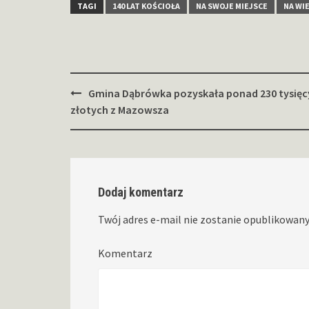
TAGI
140 LAT KOŚCIOŁA
NA SWOJE MIEJSCE
NA WI
Zobacz
Gmina Dąbrówka pozyskała ponad 230 tysięc
wpisy
złotych z Mazowsza
Dodaj komentarz
Twój adres e-mail nie zostanie opublikowany
Komentarz