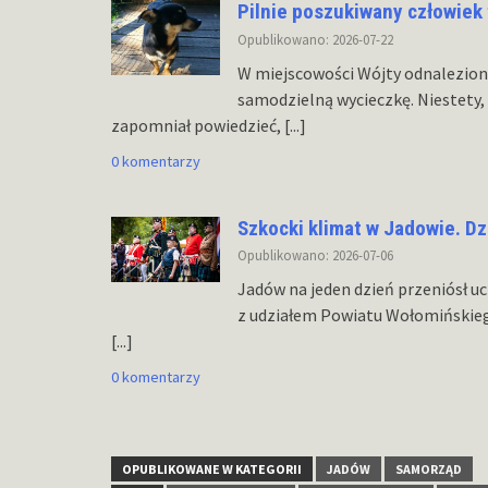
Pilnie poszukiwany człowie
Opublikowano: 2026-07-22
W miejscowości Wójty odnaleziono
samodzielną wycieczkę. Niestety, 
zapomniał powiedzieć,
[...]
0 komentarzy
Szkocki klimat w Jadowie. Dz
Opublikowano: 2026-07-06
Jadów na jeden dzień przeniósł u
z udziałem Powiatu Wołomińskiego
[...]
0 komentarzy
OPUBLIKOWANE W KATEGORII
JADÓW
SAMORZĄD