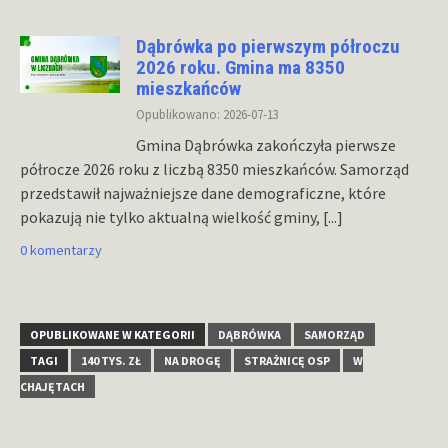
Dąbrówka po pierwszym półroczu
2026 roku. Gmina ma 8350
mieszkańców
Opublikowano: 2026-07-13
Gmina Dąbrówka zakończyła pierwsze
półrocze 2026 roku z liczbą 8350 mieszkańców. Samorząd
przedstawił najważniejsze dane demograficzne, które
pokazują nie tylko aktualną wielkość gminy,
[...]
0 komentarzy
OPUBLIKOWANE W KATEGORII
DĄBRÓWKA
SAMORZĄD
TAGI
140 TYS. ZŁ
NA DROGĘ
STRAŻNICĘ OSP
W
CHAJĘTACH