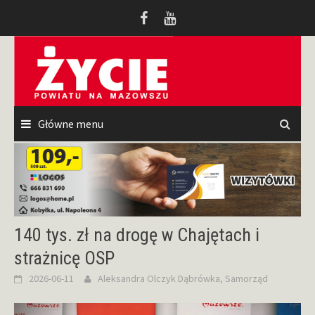
Przeskocz
do
treści
Główne menu
140 tys. zł na drogę w Chajętach i
strażnicę OSP
2026-06-11
Aleksandra Olczyk
Dąbrówka
,
Samorząd