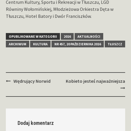
Centrum Kultury, Sportu i Rekreacji w Tłuszczu, LGD
Równiny Wołomińskiej, Młodzieżowa Orkiestra Dęta w
Tłuszczu, Hotel Batory i Dwór Franciszków.
OPUBLIKOWANE W KATEGORII
2016
AKTUALNOŚCI
ARCHIWUM
KULTURA
NR 457, 20 PAŹDZIERNIKA 2016
TŁUSZCZ
Zobacz
Wędrujący Norwid
Kobieto jesteś najważniejsza
wpisy
Dodaj komentarz