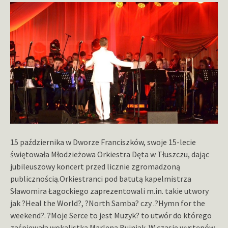
15 października w Dworze Franciszków, swoje 15-lecie
świętowała Młodzieżowa Orkiestra Dęta w Tłuszczu, dając
jubileuszowy koncert przed licznie zgromadzoną
publicznością.
Orkiestranci pod batutą kapelmistrza
Sławomira Łagockiego zaprezentowali m.in. takie utwory
jak ?Heal the World?, ?North Samba? czy .?Hymn for the
weekend?. ?Moje Serce to jest Muzyk? to utwór do którego
zaśpiewała wokalistka Marlena Bujniak. W czasie występów