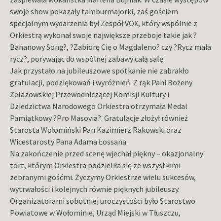
swoje show pokazały tamburmajorki, zaś gościem
specjalnym wydarzenia był Zespół VOX, który wspólnie z
Orkiestrą wykonał swoje największe przeboje takie jak ?
Bananowy Song?, ?Zabiorę Cię o Magdaleno? czy ?Rycz mała
rycz?, porywając do wspólnej zabawy całą salę.
Jak przystało na jubileuszowe spotkanie nie zabrakło
gratulacji, podziękowań i wyróżnień. Z rąk Pani Bożeny
Żelazowskiej Przewodniczącej Komisji Kultury i
Dziedzictwa Narodowego Orkiestra otrzymała Medal
Pamiątkowy ?Pro Masovia?. Gratulacje złożył również
Starosta Wołomiński Pan Kazimierz Rakowski oraz
Wicestarosty Pana Adama Łossana.
Na zakończenie przed scenę wjechał piękny – okazjonalny
tort, którym Orkiestra podzieliła się ze wszystkimi
zebranymi gośćmi. Życzymy Orkiestrze wielu sukcesów,
wytrwałości i kolejnych równie pięknych jubileuszy.
Organizatorami sobotniej uroczystości było Starostwo
Powiatowe w Wołominie, Urząd Miejski w Tłuszczu,