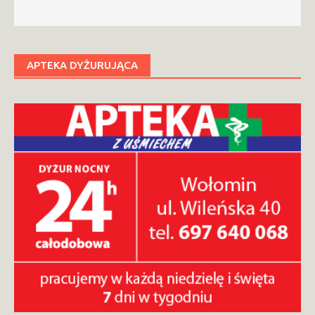
APTEKA DYŻURUJĄCA