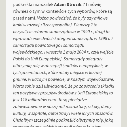
podkreśla marszałek
Adam Struzik
. ? I mówię
również o tym w kontekście tych wyborów, które są
przed nami.
Można powiedzieć, że były trzy milowe
kroki w rozwoju Rzeczpospolitej. Pierwszy ? to
oczywiście reforma samorządowa w 1990 r., drugi to
wprowadzenie dwóch kategorii samorządu w 1998 r. ?
samorządu powiatowego i samorządu
wojewódzkiego. I wreszcie 1 maja 2004 r., czyli wejście
Polski do Unii Europejskiej.
Samorządy odegrały
olbrzymią rolę w absorpcji środków europejskich, w
tych przemianach, które miały miejsce w każdej
gminie, w każdym powiecie, w każdym województwie.
Warto sobie dziś uświadomić, że po zapłaceniu składki
ten pozytywny przepływ środków z Unii Europejskiej to
jest 118 miliardów euro. To są pieniądze
zainwestowane w naszą mikrostrukturę, szkoły, domy
kultury, w szpitale, autostrady i wiele innych obszarów.
Chciałbym szczególnie podkreślić olbrzymią rolę, jaką
samorządy wszystkich kategorii odegrały w tym