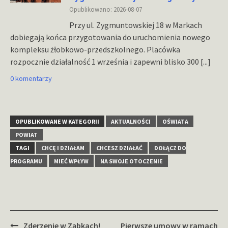
Opublikowano: 2026-08-07
Przy ul. Zygmuntowskiej 18 w Markach
dobiegają końca przygotowania do uruchomienia nowego
kompleksu żłobkowo-przedszkolnego. Placówka
rozpocznie działalność 1 września i zapewni blisko 300
[...]
0 komentarzy
OPUBLIKOWANE W KATEGORII
AKTUALNOŚCI
OŚWIATA
POWIAT
TAGI
CHCĘ I DZIAŁAM
CHCESZ DZIAŁAĆ
DOŁĄCZ DO
PROGRAMU
MIEĆ WPŁYW
NA SWOJE OTOCZENIE
Zobacz
Zderzenie w Ząbkach!
Pierwsze umowy w ramach