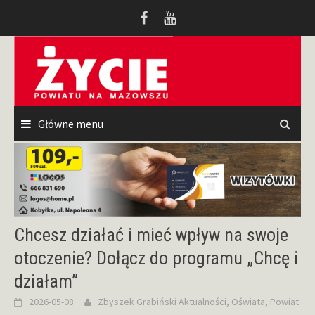
Przeskocz
do
treści
Główne menu
Chcesz działać i mieć wpływ na swoje
otoczenie? Dołącz do programu „Chcę i
działam”
2026-05-08
Zbyszek Grabiński
Aktualności
,
Oświata
,
Powiat