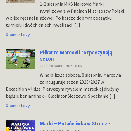
1-2 sierpnia MKS Marcovia Marki
rywalizowała w finałach Mistrzostw Polski
w piłce ręcznej plażowej. Po bardzo dobrym początku
turnieju i dwóch dniach rywalizacji
[...]
0 komentarzy
Piłkarze Marcovii rozpoczynają
sezon
Opublikowano: 2026-08-06
W najbliższą sobotę, 8 sierpnia, Marcovia
zainauguruje sezon 2026/2027 w
Decathlon V lidze. Pierwszym rywalem mareckiej drużyny
będzie beniaminek – Gladiator Słoszewo. Spotkanie
[...]
0 komentarzy
Marki – Potańcówka w Strudze
Opublikowano: 2026-08-05