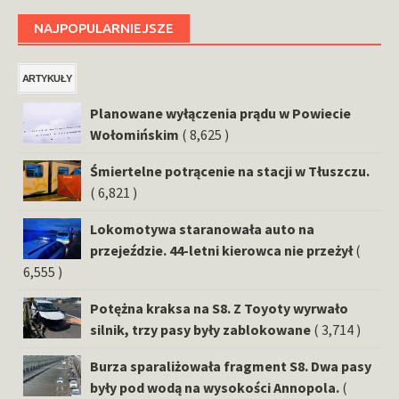
NAJPOPULARNIEJSZE
ARTYKUŁY
Planowane wyłączenia prądu w Powiecie
Wołomińskim
( 8,625 )
Śmiertelne potrącenie na stacji w Tłuszczu.
( 6,821 )
Lokomotywa staranowała auto na
przejeździe. 44-letni kierowca nie przeżył
(
6,555 )
Potężna kraksa na S8. Z Toyoty wyrwało
silnik, trzy pasy były zablokowane
( 3,714 )
Burza sparaliżowała fragment S8. Dwa pasy
były pod wodą na wysokości Annopola.
(