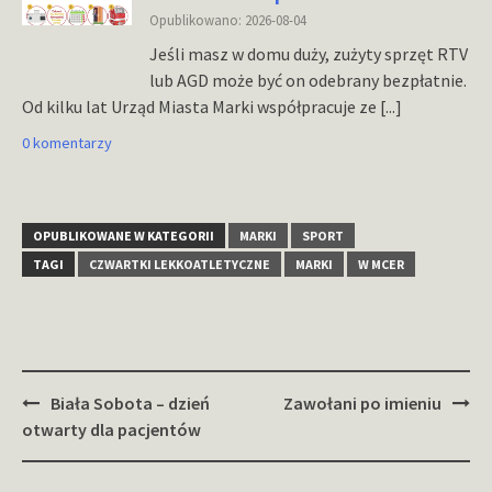
Opublikowano: 2026-08-04
Jeśli masz w domu duży, zużyty sprzęt RTV
lub AGD może być on odebrany bezpłatnie.
Od kilku lat Urząd Miasta Marki współpracuje ze
[...]
0 komentarzy
OPUBLIKOWANE W KATEGORII
MARKI
SPORT
TAGI
CZWARTKI LEKKOATLETYCZNE
MARKI
W MCER
Zobacz
Biała Sobota – dzień
Zawołani po imieniu
wpisy
otwarty dla pacjentów