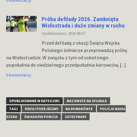
0 komentarzy
Próba defilady 2026. Zamknięta
Wisłostrada i duże zmiany w ruchu
Opublikowano: 2026-08-07
Przed defiladą z okazji Święta Wojska
Polskiego żołnierze przeprowadzą próbę
na Wisłostradzie. W związku z tym od sobotniego
popołudnia do niedzielnego przedpołudnia kierowców,
[...]
0 komentarzy
OPUBLIKOWANE W KATEGORII
MAZOWSZE NA SYGNALE
TAGI
DRUGI PODEJRZANY
NA ROMANÓWCE
POLICJA NADAL
SZUKA
ŚWIADKÓW POBICIA
ZATRZYMANY