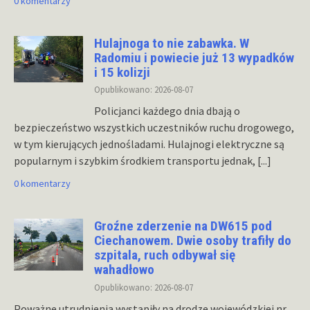
0 komentarzy
Hulajnoga to nie zabawka. W
Radomiu i powiecie już 13 wypadków
i 15 kolizji
Opublikowano: 2026-08-07
Policjanci każdego dnia dbają o
bezpieczeństwo wszystkich uczestników ruchu drogowego,
w tym kierujących jednośladami. Hulajnogi elektryczne są
popularnym i szybkim środkiem transportu jednak,
[...]
0 komentarzy
Groźne zderzenie na DW615 pod
Ciechanowem. Dwie osoby trafiły do
szpitala, ruch odbywał się
wahadłowo
Opublikowano: 2026-08-07
Poważne utrudnienia wystąpiły na drodze wojewódzkiej nr