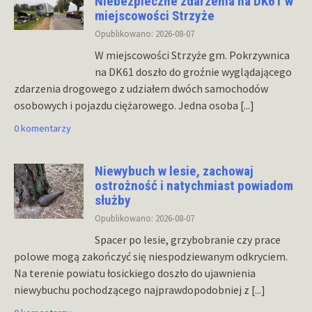
Niebezpieczne zdarzenia na DK61 w
miejscowości Strzyże
Opublikowano: 2026-08-07
W miejscowości Strzyże gm. Pokrzywnica
na DK61 doszło do groźnie wyglądającego
zdarzenia drogowego z udziałem dwóch samochodów
osobowych i pojazdu ciężarowego. Jedna osoba
[...]
0 komentarzy
Niewybuch w lesie, zachowaj
ostrożność i natychmiast powiadom
służby
Opublikowano: 2026-08-07
Spacer po lesie, grzybobranie czy prace
polowe mogą zakończyć się niespodziewanym odkryciem.
Na terenie powiatu łosickiego doszło do ujawnienia
niewybuchu pochodzącego najprawdopodobniej z
[...]