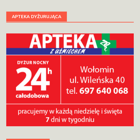
APTEKA DYŻURUJĄCA