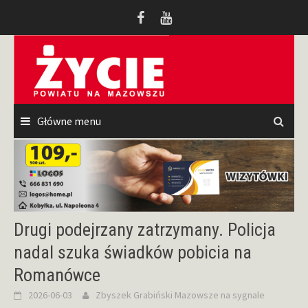
Przeskocz
do
treści
Główne menu
Drugi podejrzany zatrzymany. Policja
nadal szuka świadków pobicia na
Romanówce
2026-06-03
Zbyszek Grabiński
Mazowsze na sygnale