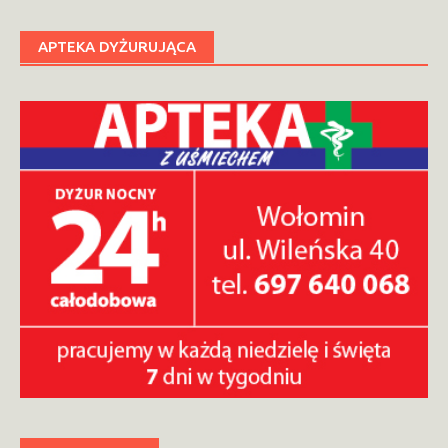
wpisach
APTEKA DYŻURUJĄCA