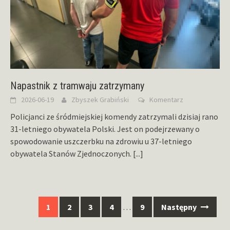
Napastnik z tramwaju zatrzymany
2026-06-19
Zbyszek Grabiński
Komentarz
Policjanci ze śródmiejskiej komendy zatrzymali dzisiaj rano
31-letniego obywatela Polski. Jest on podejrzewany o
spowodowanie uszczerbku na zdrowiu u 37-letniego
obywatela Stanów Zjednoczonych.
[...]
Nawigacja
1
2
3
4
…
9
Następny
po