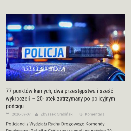
77 punktów karnych, dwa przestępstwa i sześć
wykroczeń – 20-latek zatrzymany po policyjnym
pościgu
2026-07-07
Zbyszek Grabiński
Komentarz
Policjanci z Wydziału Ruchu Drogowego Komendy
Powiatowej Policji w Grójcu zatrzymali po pościgu 20-