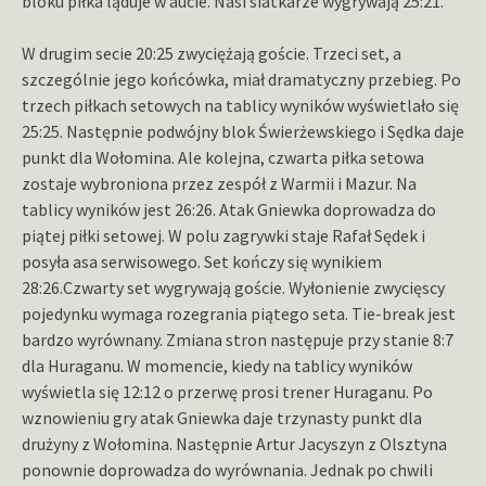
bloku piłka ląduje w aucie. Nasi siatkarze wygrywają 25:21.
W drugim secie 20:25 zwyciężają goście. Trzeci set, a
szczególnie jego końcówka, miał dramatyczny przebieg. Po
trzech piłkach setowych na tablicy wyników wyświetlało się
25:25. Następnie podwójny blok Świerżewskiego i Sędka daje
punkt dla Wołomina. Ale kolejna, czwarta piłka setowa
zostaje wybroniona przez zespół z Warmii i Mazur. Na
tablicy wyników jest 26:26. Atak Gniewka doprowadza do
piątej piłki setowej. W polu zagrywki staje Rafał Sędek i
posyła asa serwisowego. Set kończy się wynikiem
28:26.Czwarty set wygrywają goście. Wyłonienie zwycięscy
pojedynku wymaga rozegrania piątego seta. Tie-break jest
bardzo wyrównany. Zmiana stron następuje przy stanie 8:7
dla Huraganu. W momencie, kiedy na tablicy wyników
wyświetla się 12:12 o przerwę prosi trener Huraganu. Po
wznowieniu gry atak Gniewka daje trzynasty punkt dla
drużyny z Wołomina. Następnie Artur Jacyszyn z Olsztyna
ponownie doprowadza do wyrównania. Jednak po chwili