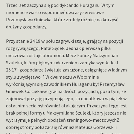
Trzeci set zaczyna się pod dyktando Huraganu. W tym
momencie warto wspomnieć dwa asy serwisowe
Przemysława Gniewka, które zrobiły różnicę na korzyść
drużyny gospodarzy.
Przy stanie 24:19 w polu zagrywki staje, grający na pozycji
rozgrywającego, Rafał Sędek. Jednak pierwsza piłka
meczowa zostaje obroniona. Mecz kończy Maksymilian
Szuleka, który pięknym uderzeniem zamyka wynik. Jest
25:17 i gospodarze świętują zasłużone, osiągnięte w ładnym
stylu zwycięstwo. ? W dwumeczu w Wołominie
wyróżniającym się zawodnikiem Huraganu był Przemysław
Gniewek. Co ciekawe grał na dwóch pozycjach, poza tym, że
zajmował pozycję przyjmującego, to dodatkowo w piątek w
ostatnim secie był również atakującym. Przyczyną tego jest
brak pełnej formy u Maksymiliana Szuleki, który jeszcze nie
wytrzymuje pełnych obciążeń treningowo-meczowychZ
dobrej strony pokazał się również Mateusz Gorzewski i