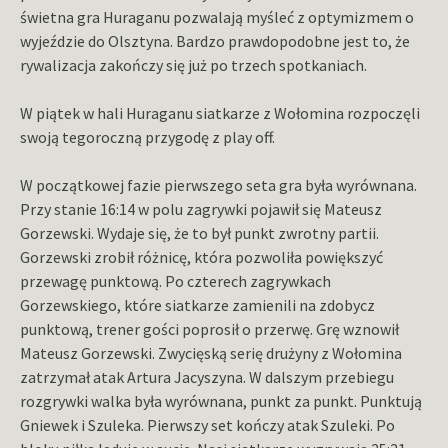
świetna gra Huraganu pozwalają myśleć z optymizmem o
wyjeździe do Olsztyna. Bardzo prawdopodobne jest to, że
rywalizacja zakończy się już po trzech spotkaniach.
W piątek w hali Huraganu siatkarze z Wołomina rozpoczęli
swoją tegoroczną przygodę z play off.
W początkowej fazie pierwszego seta gra była wyrównana.
Przy stanie 16:14 w polu zagrywki pojawił się Mateusz
Gorzewski. Wydaje się, że to był punkt zwrotny partii.
Gorzewski zrobił różnicę, która pozwoliła powiększyć
przewagę punktową. Po czterech zagrywkach
Gorzewskiego, które siatkarze zamienili na zdobycz
punktową, trener gości poprosił o przerwę. Grę wznowił
Mateusz Gorzewski. Zwycięską serię drużyny z Wołomina
zatrzymał atak Artura Jacyszyna. W dalszym przebiegu
rozgrywki walka była wyrównana, punkt za punkt. Punktują
Gniewek i Szuleka. Pierwszy set kończy atak Szuleki. Po