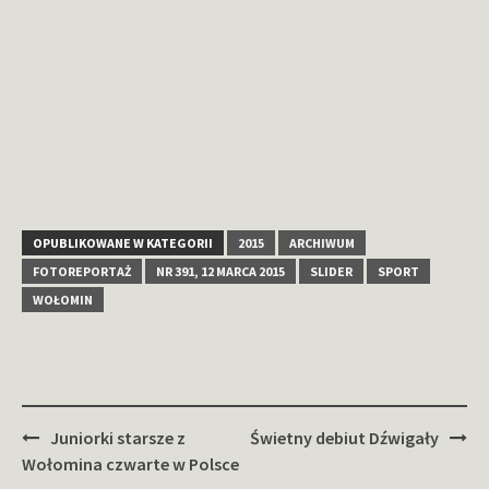
OPUBLIKOWANE W KATEGORII
2015
ARCHIWUM
FOTOREPORTAŻ
NR 391, 12 MARCA 2015
SLIDER
SPORT
WOŁOMIN
Zobacz
Juniorki starsze z
Świetny debiut Dźwigały
wpisy
Wołomina czwarte w Polsce