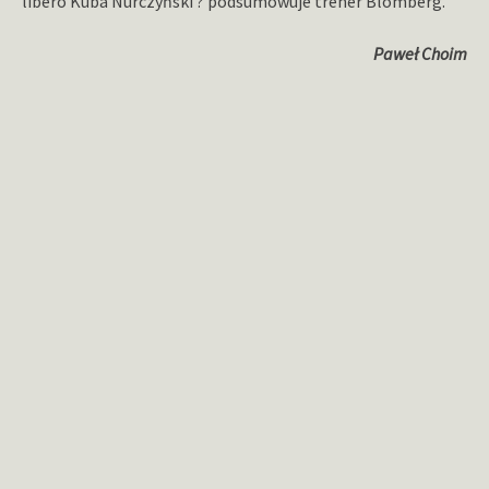
libero Kuba Nurczyński ? podsumowuje trener Blomberg.
Paweł Choim