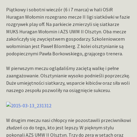
Piątkowy i sobotni wieczór (6 i 7 marca) w hali OSiR
Huragan Wołomin rozegrano mecze II ligi siatkówki w fazie
rozgrywek play off. Na parkiecie zmierzyli się siatkarze
MUKS Huragan Wołomin i AZS UWM II Olsztyn. Oba mecze
zakończyły się zwycięstwem gospodarzy. Szkoleniowcem
wołominian jest Paweł Blomberg. Z kolei olsztynianie są
podopiecznymi Pawła Borkowskiego, grającego trenera.
W pierwszym meczu oglądaliśmy zaciętą walkę i pełne
zaangażowanie. Olsztynianie wysoko podnieśli poprzeczkę.
Duże umiejętności siatkarzy, wsparcie kibiców oraz siła woli
naszego zespołu pozwoliły na osiągnięcie sukcesu.
W drugim meczu nasi chłopcy nie pozostawili przeciwnikowi
złudzeń co do tego, kto jest lepszy. W pięknym stylu
pokonali AZS UMW II Olsztyn. Trzy do zera w setach oraz