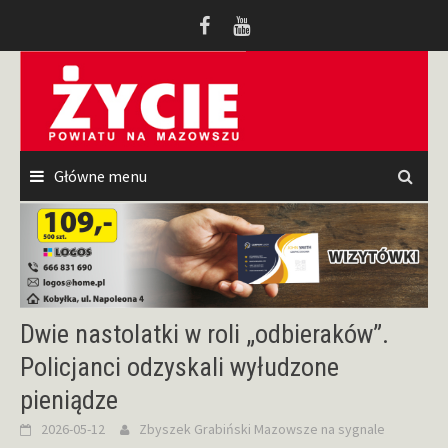
Przeskocz
do
treści
Główne menu
Dwie nastolatki w roli „odbieraków”.
Policjanci odzyskali wyłudzone
pieniądze
2026-05-12
Zbyszek Grabiński
Mazowsze na sygnale