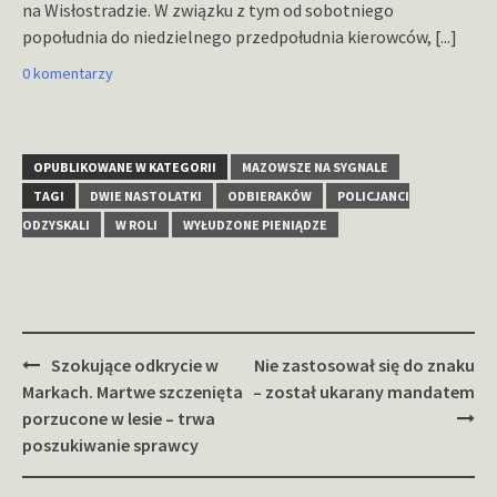
na Wisłostradzie. W związku z tym od sobotniego
popołudnia do niedzielnego przedpołudnia kierowców,
[...]
0 komentarzy
OPUBLIKOWANE W KATEGORII
MAZOWSZE NA SYGNALE
TAGI
DWIE NASTOLATKI
ODBIERAKÓW
POLICJANCI
ODZYSKALI
W ROLI
WYŁUDZONE PIENIĄDZE
Zobacz
Szokujące odkrycie w
Nie zastosował się do znaku
wpisy
Markach. Martwe szczenięta
– został ukarany mandatem
porzucone w lesie – trwa
poszukiwanie sprawcy