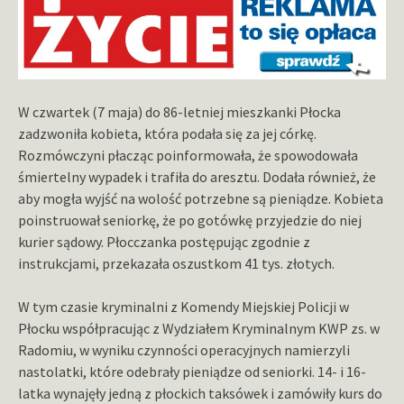
W czwartek (7 maja) do 86-letniej mieszkanki Płocka
zadzwoniła kobieta, która podała się za jej córkę.
Rozmówczyni płacząc poinformowała, że spowodowała
śmiertelny wypadek i trafiła do aresztu. Dodała również, że
aby mogła wyjść na wolość potrzebne są pieniądze. Kobieta
poinstruował seniorkę, że po gotówkę przyjedzie do niej
kurier sądowy. Płocczanka postępując zgodnie z
instrukcjami, przekazała oszustkom 41 tys. złotych.
W tym czasie kryminalni z Komendy Miejskiej Policji w
Płocku współpracując z Wydziałem Kryminalnym KWP zs. w
Radomiu, w wyniku czynności operacyjnych namierzyli
nastolatki, które odebrały pieniądze od seniorki. 14- i 16-
latka wynajęły jedną z płockich taksówek i zamówiły kurs do