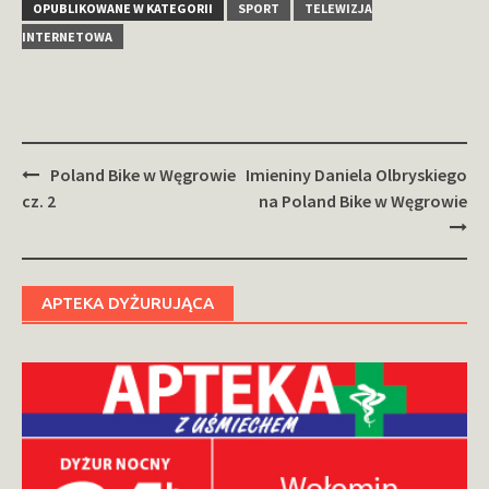
OPUBLIKOWANE W KATEGORII
SPORT
TELEWIZJA
INTERNETOWA
Zobacz
Poland Bike w Węgrowie
Imieniny Daniela Olbryskiego
wpisy
cz. 2
na Poland Bike w Węgrowie
APTEKA DYŻURUJĄCA