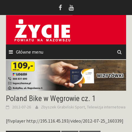
Przeskocz
do
treści
Główne menu
Poland Bike w Węgrowie cz. 1
2012-07-26
Zbyszek Grabiński
Sport
,
Telewizja internetowa
[flvplayer http://195.116.45.193/video/2012-07-25_160339]