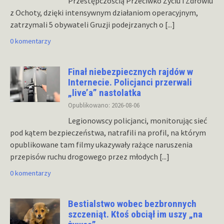
Przestępczością Przeciwko Życiu i Zdrowiu
z Ochoty, dzięki intensywnym działaniom operacyjnym,
zatrzymali 5 obywateli Gruzji podejrzanych o
[...]
0 komentarzy
Finał niebezpiecznych rajdów w
Internecie. Policjanci przerwali
„live’a” nastolatka
Opublikowano: 2026-08-06
Legionowscy policjanci, monitorując sieć
pod kątem bezpieczeństwa, natrafili na profil, na którym
opublikowane tam filmy ukazywały rażące naruszenia
przepisów ruchu drogowego przez młodych
[...]
0 komentarzy
Bestialstwo wobec bezbronnych
szczeniąt. Ktoś obciął im uszy „na