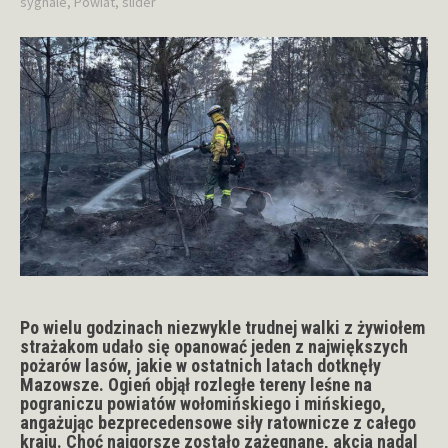
sygnale
,
Powiat
,
slider
Po wielu godzinach niezwykle trudnej walki z żywiołem
strażakom udało się opanować jeden z największych
pożarów lasów, jakie w ostatnich latach dotknęły
Mazowsze. Ogień objął rozległe tereny leśne na
pograniczu powiatów wołomińskiego i mińskiego,
angażując bezprecedensowe siły ratownicze z całego
kraju. Choć najgorsze zostało zażegnane, akcja nadal