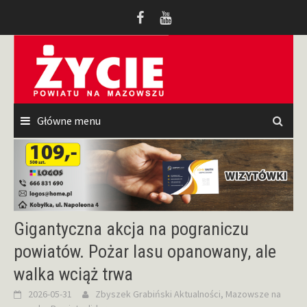
Przeskocz
do
treści
Główne menu
Gigantyczna akcja na pograniczu
powiatów. Pożar lasu opanowany, ale
walka wciąż trwa
2026-05-31
Zbyszek Grabiński
Aktualności
,
Mazowsze na