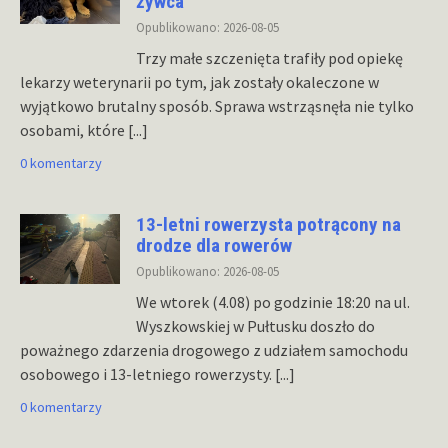
żywca”
Opublikowano: 2026-08-05
Trzy małe szczenięta trafiły pod opiekę
lekarzy weterynarii po tym, jak zostały okaleczone w
wyjątkowo brutalny sposób. Sprawa wstrząsnęła nie tylko
osobami, które
[...]
0 komentarzy
13-letni rowerzysta potrącony na
drodze dla rowerów
Opublikowano: 2026-08-05
We wtorek (4.08) po godzinie 18:20 na ul.
Wyszkowskiej w Pułtusku doszło do
poważnego zdarzenia drogowego z udziałem samochodu
osobowego i 13-letniego rowerzysty.
[...]
0 komentarzy