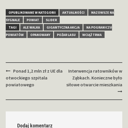
OPUBLIKOWANE W KATEGORII
AKTUALNOŚCI
MAZOWSZE NA
SYGNALE
POWIAT
SLIDER
TAGI
ALE WALKA
GIGANTYCZNA AKCJA
NA POGRANICZU
POWIATÓW
OPANOWANY
POŻAR LASU
WCIĄŻ TRWA
Zobacz
Ponad 1,2 mln zł z UE dla
Interwencja ratowników w
wpisy
otwockiego szpitala
Ząbkach. Konieczne było
powiatowego
siłowe otwarcie mieszkania
Dodaj komentarz