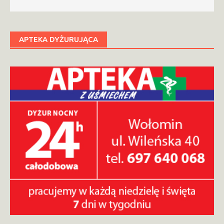
APTEKA DYŻURUJĄCA