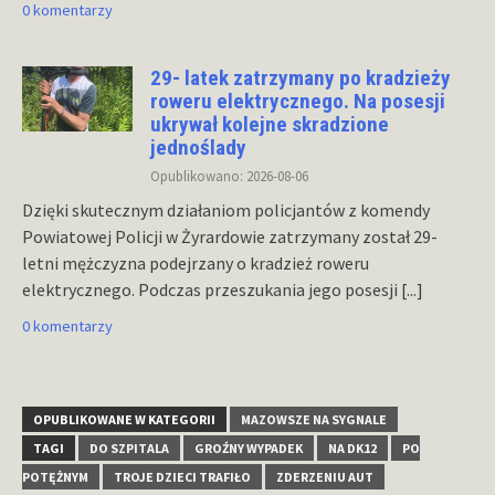
0 komentarzy
29- latek zatrzymany po kradzieży
roweru elektrycznego. Na posesji
ukrywał kolejne skradzione
jednoślady
Opublikowano: 2026-08-06
Dzięki skutecznym działaniom policjantów z komendy
Powiatowej Policji w Żyrardowie zatrzymany został 29-
letni mężczyzna podejrzany o kradzież roweru
elektrycznego. Podczas przeszukania jego posesji
[...]
0 komentarzy
OPUBLIKOWANE W KATEGORII
MAZOWSZE NA SYGNALE
TAGI
DO SZPITALA
GROŹNY WYPADEK
NA DK12
PO
POTĘŻNYM
TROJE DZIECI TRAFIŁO
ZDERZENIU AUT