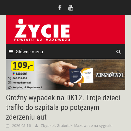
Przeskocz
do
treści
Główne menu
Groźny wypadek na DK12. Troje dzieci
trafiło do szpitala po potężnym
zderzeniu aut
2026-05-16
Zbyszek Grabiński
Mazowsze na sygnale