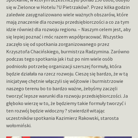
się w Zielonce w Hotelu ?U Pietrzaków?. Przez kilka godzin
zaledwie zasygnalizowano wiele ważnych obszarów, które
mają znaczenie dla rozwoju przedsiębiorczości a co za tym
idzie również dla rozwoju regionu. – Naszym celem jest, aby
się lepiej poznać i móc razem współpracować. Wszystko
zaczęło się od spotkania zorganizowanego przez
Krzysztofa Chacińskiego, burmistrza Radzymina. Zarówno
podczas tego spotkania jak i tuż po nim wiele osób
podniosło potrzebę organizacji szerszej formuły, która
będzie działała na rzecz rozwoju. Cieszę się bardzo, że w tą
inicjatywę chętnie włączyli się wójtowie i burmistrzowie
naszego terenu bo to bardzo ważne, żebyśmy zaczęli
tworzyć lepsze warunki dla rozwoju przedsiębiorczości. Ja
głęboko wierzę w to, że będziemy takie formuły tworzyć i
ten rozwój będzie widoczny ? stwierdził witając
uczestników spotkania Kazimierz Rakowski, starosta
wołomiński.