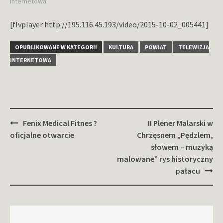
internetowa
[flvplayer http://195.116.45.193/video/2015-10-02_005441]
OPUBLIKOWANE W KATEGORII
KULTURA
POWIAT
TELEWIZJA
INTERNETOWA
Zobacz
Fenix Medical Fitnes ?
II Plener Malarski w
wpisy
oficjalne otwarcie
Chrzęsnem „Pędzlem,
słowem – muzyką
malowane” rys historyczny
pałacu