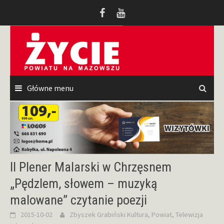
Przeskocz
do
treści
Główne menu
II Plener Malarski w Chrzęsnem
„Pędzlem, słowem – muzyką
malowane” czytanie poezji
2015-10-02
Zbyszek Grabiński
Kultura
,
Powiat
,
Telewizja