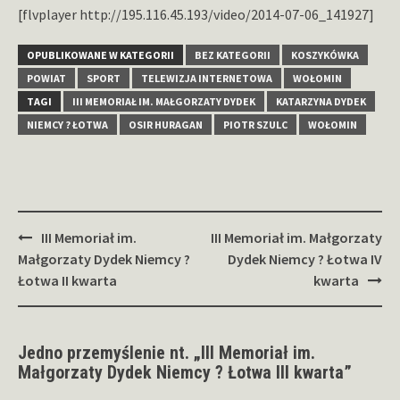
[flvplayer http://195.116.45.193/video/2014-07-06_141927]
OPUBLIKOWANE W KATEGORII
BEZ KATEGORII
KOSZYKÓWKA
POWIAT
SPORT
TELEWIZJA INTERNETOWA
WOŁOMIN
TAGI
III MEMORIAŁ IM. MAŁGORZATY DYDEK
KATARZYNA DYDEK
NIEMCY ? ŁOTWA
OSIR HURAGAN
PIOTR SZULC
WOŁOMIN
Zobacz
III Memoriał im.
III Memoriał im. Małgorzaty
wpisy
Małgorzaty Dydek Niemcy ?
Dydek Niemcy ? Łotwa IV
Łotwa II kwarta
kwarta
Jedno przemyślenie nt. „
III Memoriał im.
Małgorzaty Dydek Niemcy ? Łotwa III kwarta
”