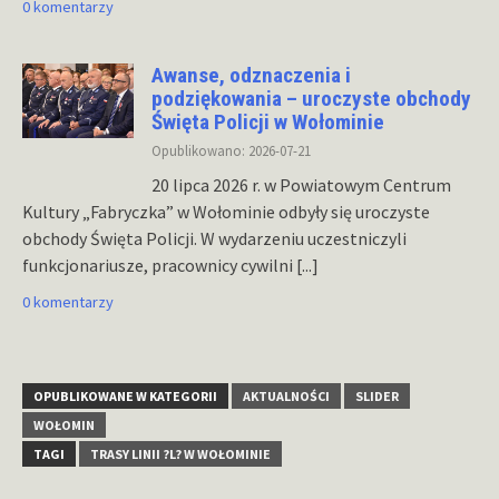
0 komentarzy
Awanse, odznaczenia i
podziękowania – uroczyste obchody
Święta Policji w Wołominie
Opublikowano: 2026-07-21
20 lipca 2026 r. w Powiatowym Centrum
Kultury „Fabryczka” w Wołominie odbyły się uroczyste
obchody Święta Policji. W wydarzeniu uczestniczyli
funkcjonariusze, pracownicy cywilni
[...]
0 komentarzy
OPUBLIKOWANE W KATEGORII
AKTUALNOŚCI
SLIDER
WOŁOMIN
TAGI
TRASY LINII ?L? W WOŁOMINIE