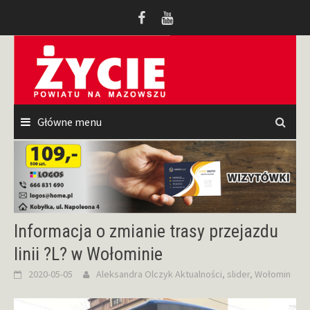
Przeskocz
do
treści
Główne menu
Informacja o zmianie trasy przejazdu
linii ?L? w Wołominie
2020-05-05
Aleksandra Olczyk
Aktualności
,
slider
,
Wołomin