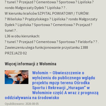
? tunel ? Przejazd ? Cementowa ? Sportowa ? Lipińska ?
rondo Małgorzaty Dydek ? Lipińska ? ? .
W kierunku krańców SZPITAL POWIATOWY / TURÓW:
? Wileńska ? Prądzyńskiego ? Lipińska ? rondo Małgorzaty
Dydek ? Lipińska ? Sportowa ? Cementowa ? Przejazd ?
tunel ? .
L36 w obu kierunkach:
? tunel ? Przejazd ? Cementowa ? Sportowa ? Fieldorfa ? ? .
Zawieszeniu ulega funkcjonowanie przystanku 1388
PRZEJAZD 02
Więcej informacji z Wołomina
Wołomin – Obwieszczenie o
wyłożeniu do publicznego wglądu
projektu mpzp terenu Ośrodka
Sportu i Rekreacji „Huragan” w
Wołominie część A wraz z prognozą
oddziaływania na środowisko
Opublikowano: 2026-08-05