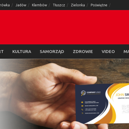
rówka
Jadów
Klembów
Tłuszcz
Zielonka
Poświętne
RT
KULTURA
SAMORZĄD
ZDROWIE
VIDEO
M