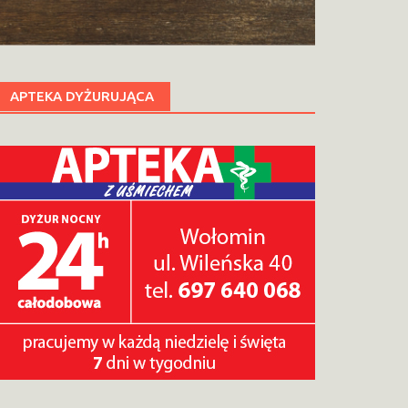
APTEKA DYŻURUJĄCA