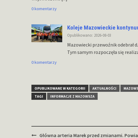
0 komentarzy
Koleje Mazowieckie kontynu
Opublikowano: 2026-08-03
Mazowiecki przewoźnik odebrał dz
Tym samym rozpoczęła się realiz
0 komentarzy
OPUBLIKOWANE W KATEGORII
AKTUALNOŚCI
MAZOW
TAGI
INFORMACJE Z MAZOWSZA
Zobacz
Główna arteria Marek przed zmianami. Powia