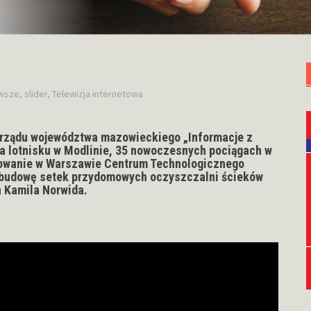
wsze
,
slider
,
Telewizja internetowa
rządu województwa mazowieckiego „Informacje z
 lotnisku w Modlinie, 35 nowoczesnych pociągach w
zowanie w Warszawie Centrum Technologicznego
a budowę setek przydomowych oczyszczalni ścieków
a Kamila Norwida.