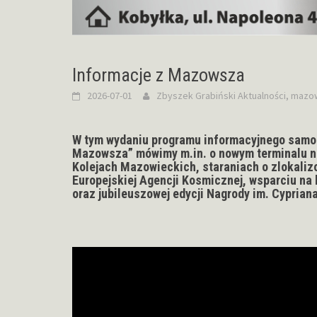
Informacje z Mazowsza
2026-07-01
Zbyszek Grabiński
Aktualności
,
mazo
W tym wydaniu programu informacyjnego samo
Mazowsza” mówimy m.in. o nowym terminalu na
Kolejach Mazowieckich, staraniach o zlokali
Europejskiej Agencji Kosmicznej, wsparciu n
oraz jubileuszowej edycji Nagrody im. Cyprian