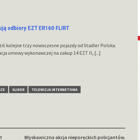
ują odbiory EZT ER160 FLIRT
iś kolejne trzy nowoczesne pojazdy od Stadler Polska.
acja umowy wykonawczej na zakup 14 EZT II,
[...]
SZE
SLIDER
TELEWIZJA INTERNETOWA
t
Błyskawiczna akcja nieporęckich policjantów.