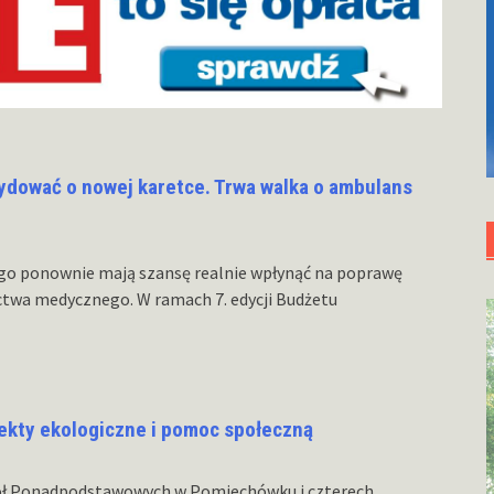
dować o nowej karetce. Trwa walka o ambulans
go ponownie mają szansę realnie wpłynąć na poprawę
ctwa medycznego. W ramach 7. edycji Budżetu
jekty ekologiczne i pomoc społeczną
ół Ponadpodstawowych w Pomiechówku i czterech