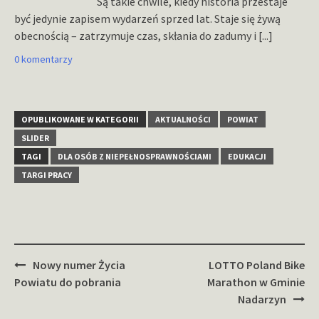
Są takie chwile, kiedy historia przestaje
być jedynie zapisem wydarzeń sprzed lat. Staje się żywą
obecnością – zatrzymuje czas, skłania do zadumy i
[...]
0 komentarzy
OPUBLIKOWANE W KATEGORII
AKTUALNOŚCI
POWIAT
SLIDER
TAGI
DLA OSÓB Z NIEPEŁNOSPRAWNOŚCIAMI
EDUKACJI
TARGI PRACY
Zobacz
Nowy numer Życia
LOTTO Poland Bike
wpisy
Powiatu do pobrania
Marathon w Gminie
Nadarzyn