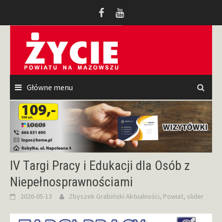
Przeskocz
do
treści
Główne menu
IV Targi Pracy i Edukacji dla Osób z
Niepełnosprawnościami
2026-05-13
Zbyszek Grabiński
Aktualności
,
Powiat
,
slider