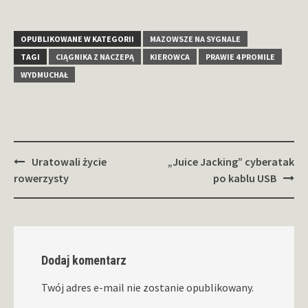
OPUBLIKOWANE W KATEGORII
MAZOWSZE NA SYGNALE
TAGI
CIĄGNIKA Z NACZEPĄ
KIEROWCA
PRAWIE 4 PROMILE
WYDMUCHAŁ
Zobacz
Uratowali życie
„Juice Jacking” cyberatak
wpisy
rowerzysty
po kablu USB
Dodaj komentarz
Twój adres e-mail nie zostanie opublikowany.