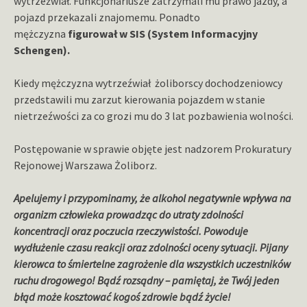
wytrzeźwiał. Funkcjonariusze zatrzymali mu prawo jazdy, a
pojazd przekazali znajomemu. Ponadto
mężczyzna
figurował w SIS (System Informacyjny
Schengen).
Kiedy mężczyzna wytrzeźwiał żoliborscy dochodzeniowcy
przedstawili mu zarzut kierowania pojazdem w stanie
nietrzeźwości za co grozi mu do 3 lat pozbawienia wolności.
Postępowanie w sprawie objęte jest nadzorem Prokuratury
Rejonowej Warszawa Żoliborz.
Apelujemy i przypominamy, że alkohol negatywnie wpływa na
organizm człowieka prowadząc do utraty zdolności
koncentracji oraz poczucia rzeczywistości. Powoduje
wydłużenie czasu reakcji oraz zdolności oceny sytuacji. Pijany
kierowca to śmiertelne zagrożenie dla wszystkich uczestników
ruchu drogowego! Bądź rozsądny – pamiętaj, że Twój jeden
błąd może kosztować kogoś zdrowie bądź życie!