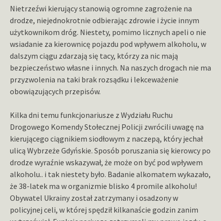
Nietrzeźwi kierujący stanowią ogromne zagrożenie na
drodze, niejednokrotnie odbierając zdrowie i życie innym
użytkownikom dróg. Niestety, pomimo licznych apeli o nie
wsiadanie za kierownicę pojazdu pod wpływem alkoholu, w
dalszym ciągu zdarzają się tacy, którzy za nic mają
bezpieczeństwo własne i innych. Na naszych drogach nie ma
przyzwolenia na taki brak rozsądku i lekceważenie
obowiązujących przepisów.
Kilka dni temu funkcjonariusze z Wydziału Ruchu
Drogowego Komendy Stołecznej Policji zwrócili uwagę na
kierującego ciągnikiem siodłowym z naczepą, który jechał
ulicą Wybrzeże Gdyńskie. Sposób poruszania się kierowcy po
drodze wyraźnie wskazywał, że może on być pod wpływem
alkoholu.. i tak niestety było. Badanie alkomatem wykazało,
że 38-latek ma w organizmie blisko 4 promile alkoholu!
Obywatel Ukrainy został zatrzymany i osadzony w
policyjnej celi, w której spędził kilkanaście godzin zanim