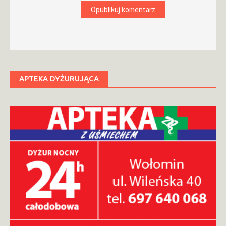
APTEKA DYŻURUJĄCA