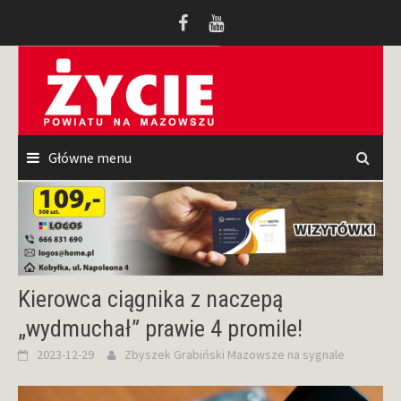
Przeskocz
do
treści
Główne menu
Kierowca ciągnika z naczepą
„wydmuchał” prawie 4 promile!
2023-12-29
Zbyszek Grabiński
Mazowsze na sygnale