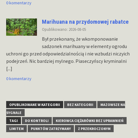
0 komentarzy
Marihuana na przydomowej rabatce
Opublikowano: 2026-08-05
Był przekonany, że wkomponowanie
sadzonek marihuany w elementy ogrodu
uchroni go przed odpowiedzialnością i nie wzbudzi niczyich
podejrzeń. Nic bardziej mylnego. Piaseczyńscy kryminalni
[...]
0 komentarzy
OPUBLIKOWANE W KATEGORII
BEZ KATEGORII
MAZOWSZE NA
SYGNALE
TAGI
DO KONTROLI
KIEROWCA CIĘŻARÓWKI BEZ UPRAWNIEŃ
LIMITEM
PUNKTÓW ZATRZYMANY
Z PRZEKROCZONYM