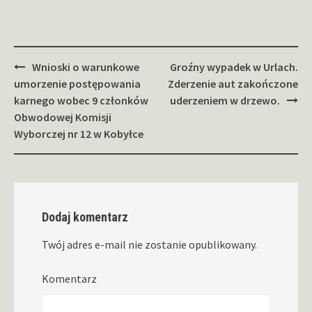
Zobacz
Wnioski o warunkowe
Groźny wypadek w Urlach.
wpisy
umorzenie postępowania
Zderzenie aut zakończone
karnego wobec 9 członków
uderzeniem w drzewo.
Obwodowej Komisji
Wyborczej nr 12 w Kobyłce
Dodaj komentarz
Twój adres e-mail nie zostanie opublikowany.
Komentarz