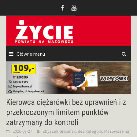
Przeskocz
do
treści
Główne menu
Kierowca ciężarówki bez uprawnień i z
przekroczonym limitem punktów
zatrzymany do kontroli
2026-03-27
Zbyszek Grabiński
Bez kategorii
,
Mazowsze na