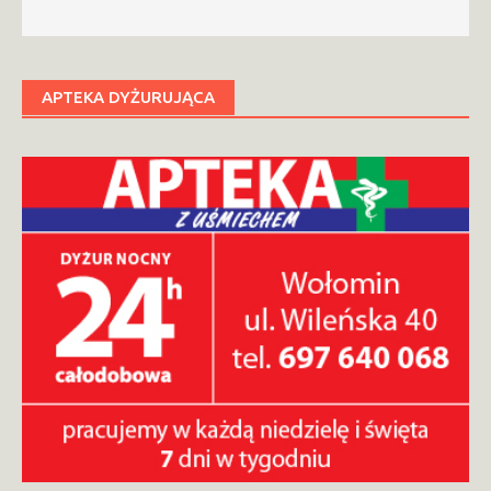
APTEKA DYŻURUJĄCA