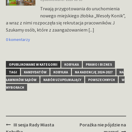
Trwają przygotowania do uruchomienia
nowego miejskiego żłobka „Wesoły Konik”,
a wraz z nimi rozpoczęła się rekrutacja pracowników. J
Szukamy osób, które z zaangażowaniem
[...]
0 komentarzy
OPUBLIKOWANE W KATEGORII
KOBYŁKA
PRAWO I BIZNES
TAGI
KANDYDATÓW
KOBYŁKA
NA KADENCJĘ 2024-2027
NA
ŁAWNIKÓW SĄDÓW
NABÓR UZUPEŁNIAJĄCY
POWSZECHNYCH
W
WYBORACH
Zobacz
III sesja Rady Miasta
Porażka nie pójdzie na
Kobyłka
marne!