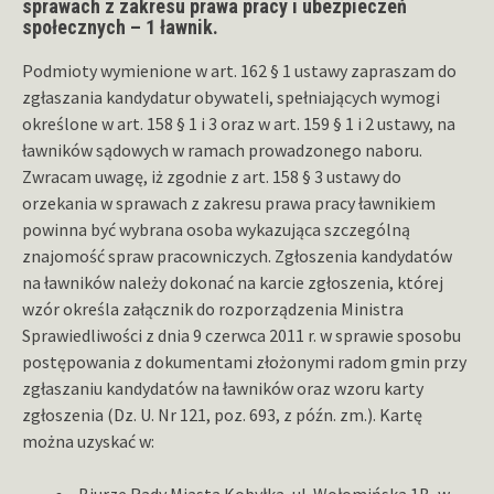
sprawach z zakresu prawa pracy i ubezpieczeń
społecznych – 1 ławnik.
Podmioty wymienione w art. 162 § 1 ustawy zapraszam do
zgłaszania kandydatur obywateli, spełniających wymogi
określone w art. 158 § 1 i 3 oraz w art. 159 § 1 i 2 ustawy, na
ławników sądowych w ramach prowadzonego naboru.
Zwracam uwagę, iż zgodnie z art. 158 § 3 ustawy do
orzekania w sprawach z zakresu prawa pracy ławnikiem
powinna być wybrana osoba wykazująca szczególną
znajomość spraw pracowniczych. Zgłoszenia kandydatów
na ławników należy dokonać na karcie zgłoszenia, której
wzór określa załącznik do rozporządzenia Ministra
Sprawiedliwości z dnia 9 czerwca 2011 r. w sprawie sposobu
postępowania z dokumentami złożonymi radom gmin przy
zgłaszaniu kandydatów na ławników oraz wzoru karty
zgłoszenia (Dz. U. Nr 121, poz. 693, z późn. zm.). Kartę
można uzyskać w:
Biurze Rady Miasta Kobyłka, ul. Wołomińska 1B, w