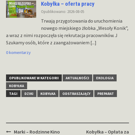
Kobyłka – oferta pracy
Opublikowano: 2026-08-05
Trwają przygotowania do uruchomienia
nowego miejskiego żłobka „Wesoły Konik”,
a wraz z nimi rozpoczęła się rekrutacja pracowników. J
Szukamy osób, które z zaangażowaniem
[...]
0 komentarzy
OPUBLIKOWANE W KATEGORII
AKTUALNOŚCI
EKOLOGIA
KOBYŁKA
TAGI
DZIKI
KOBYŁKA
ODSTRASZAJĄCY
PREPARAT
Zobacz
Marki – Rodzinne Kino
Kobyłka – Opłata za