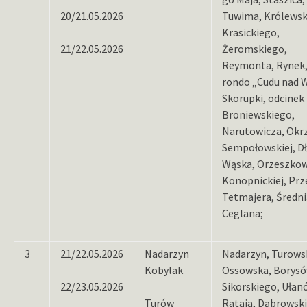
20/21.05.2026
Tuwima, Królewsk
Krasickiego,
21/22.05.2026
Żeromskiego,
Reymonta, Rynek
rondo „Cudu nad W
Skorupki, odcinek
Broniewskiego,
Narutowicza, Okrz
Sempołowskiej, Dł
Wąska, Orzeszkow
Konopnickiej, Prz
Tetmajera, Średni
Ceglana;
3
21/22.05.2026
Nadarzyn
Nadarzyn, Turows
Kobylak
Ossowska, Borysó
22/23.05.2026
Sikorskiego, Ułan
Turów
Rataja, Dąbrowsk