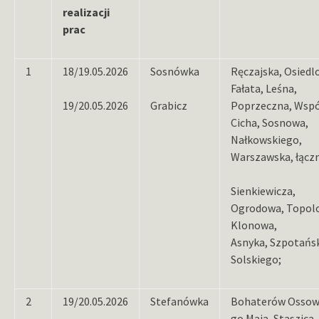
realizacji
prac
1
18/19.05.2026
Sosnówka
Ręczajska, Osiedl
Fałata, Leśna,
19/20.05.2026
Grabicz
Poprzeczna, Wspó
Cicha, Sosnowa,
Nałkowskiego,
Warszawska, łączn
Sienkiewicza,
Ogrodowa, Topol
Klonowa,
Asnyka, Szpotańs
Solskiego;
2
19/20.05.2026
Stefanówka
Bohaterów Ossowa
go Maja, Staszica,