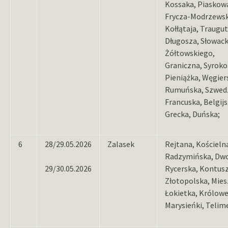
Kossaka, Piaskow
Frycza-Modrzewsk
Kołłątaja, Traugut
Długosza, Słowack
Żółtowskiego,
Graniczna, Syroko
Pieniążka, Węgier
Rumuńska, Szwed
Francuska, Belgijs
Grecka, Duńska;
6
28/29.05.2026
Zalasek
Rejtana, Kościeln
Radzymińska, Dwo
29/30.05.2026
Rycerska, Kontus
Złotopolska, Miesz
Łokietka, Królowe
Marysieńki, Telim