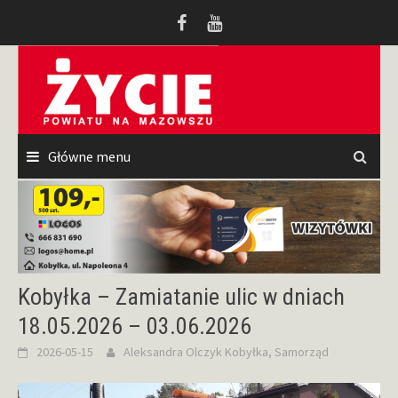
Przeskocz
do
treści
Główne menu
Kobyłka – Zamiatanie ulic w dniach
18.05.2026 – 03.06.2026
2026-05-15
Aleksandra Olczyk
Kobyłka
,
Samorząd