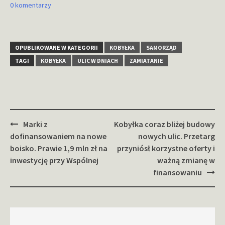
0 komentarzy
OPUBLIKOWANE W KATEGORII
KOBYŁKA
SAMORZĄD
TAGI
KOBYŁKA
ULIC W DNIACH
ZAMIATANIE
Zobacz
Marki z
Kobyłka coraz bliżej budowy
wpisy
dofinansowaniem na nowe
nowych ulic. Przetarg
boisko. Prawie 1,9 mln zł na
przyniósł korzystne oferty i
inwestycję przy Wspólnej
ważną zmianę w
finansowaniu