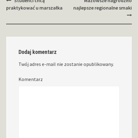
Zobacz
Studenci chcą
Mazowsze nagrodziło
wpisy
praktykować u marszałka
najlepsze regionalne smaki
Dodaj komentarz
Twój adres e-mail nie zostanie opublikowany.
Komentarz