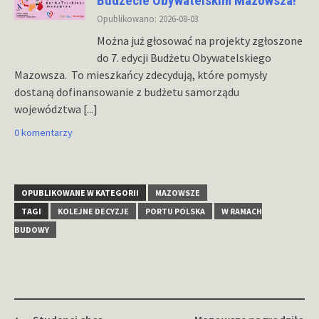
Budżecie Obywatelskim Mazowsza!
Opublikowano: 2026-08-03
Można już głosować na projekty zgłoszone
do 7. edycji Budżetu Obywatelskiego
Mazowsza. To mieszkańcy zdecydują, które pomysły
dostaną dofinansowanie z budżetu samorządu
województwa
[...]
0 komentarzy
OPUBLIKOWANE W KATEGORII
MAZOWSZE
TAGI
KOLEJNE DECYZJE
PORTU POLSKA
W RAMACH
BUDOWY