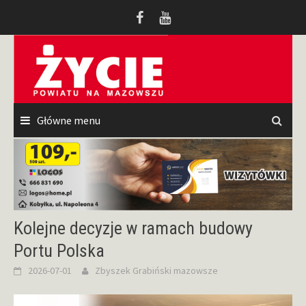
Przeskocz
do
treści
Główne menu
Kolejne decyzje w ramach budowy
Portu Polska
2026-07-01
Zbyszek Grabiński
mazowsze