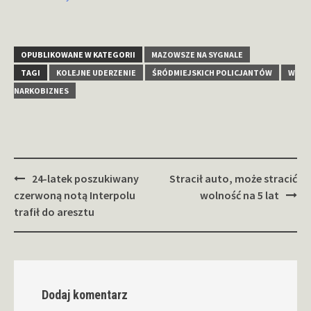
OPUBLIKOWANE W KATEGORII
MAZOWSZE NA SYGNALE
TAGI
KOLEJNE UDERZENIE
ŚRÓDMIEJSKICH POLICJANTÓW
W
NARKOBIZNES
Zobacz
24-latek poszukiwany
Stracił auto, może stracić
wpisy
czerwoną notą Interpolu
wolność na 5 lat
trafił do aresztu
Dodaj komentarz