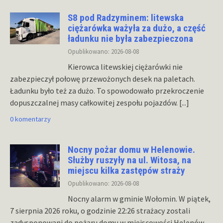
S8 pod Radzyminem: litewska
ciężarówka ważyła za dużo, a część
ładunku nie była zabezpieczona
Opublikowano: 2026-08-08
Kierowca litewskiej ciężarówki nie
zabezpieczył połowę przewożonych desek na paletach.
Ładunku było też za dużo. To spowodowało przekroczenie
dopuszczalnej masy całkowitej zespołu pojazdów.
[...]
0 komentarzy
Nocny pożar domu w Helenowie.
Służby ruszyły na ul. Witosa, na
miejscu kilka zastępów straży
Opublikowano: 2026-08-08
Nocny alarm w gminie Wołomin. W piątek,
7 sierpnia 2026 roku, o godzinie 22:26 strażacy zostali
zadysponowani do pożaru domu w miejscowości Helenów