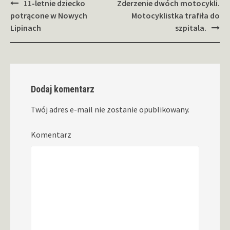
Zobacz
11-letnie dziecko
Zderzenie dwóch motocykli.
wpisy
potrącone w Nowych
Motocyklistka trafiła do
Lipinach
szpitala.
Dodaj komentarz
Twój adres e-mail nie zostanie opublikowany.
Komentarz