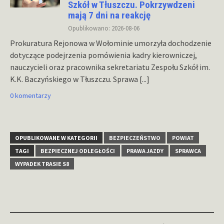
Szkół w Tłuszczu. Pokrzywdzeni
mają 7 dni na reakcję
Opublikowano: 2026-08-06
Prokuratura Rejonowa w Wołominie umorzyła dochodzenie
dotyczące podejrzenia pomówienia kadry kierowniczej,
nauczycieli oraz pracownika sekretariatu Zespołu Szkół im.
K.K. Baczyńskiego w Tłuszczu. Sprawa
[...]
0 komentarzy
OPUBLIKOWANE W KATEGORII
BEZPIECZEŃSTWO
POWIAT
TAGI
BEZPIECZNEJ ODLEGŁOŚCI
PRAWA JAZDY
SPRAWCA
WYPADEK TRASIE S8