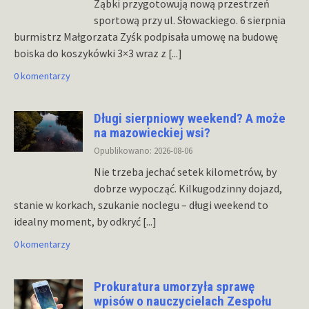
Ząbki przygotowują nową przestrzeń
sportową przy ul. Słowackiego. 6 sierpnia
burmistrz Małgorzata Zyśk podpisała umowę na budowę
boiska do koszykówki 3×3 wraz z
[...]
0 komentarzy
Długi sierpniowy weekend? A może
na mazowieckiej wsi?
Opublikowano: 2026-08-06
Nie trzeba jechać setek kilometrów, by
dobrze wypocząć. Kilkugodzinny dojazd,
stanie w korkach, szukanie noclegu – długi weekend to
idealny moment, by odkryć
[...]
0 komentarzy
Prokuratura umorzyła sprawę
wpisów o nauczycielach Zespołu