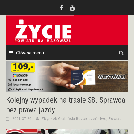
Przeskocz
do
treści
Główne menu
Kolejny wypadek na trasie S8. Sprawca
bez prawa jazdy
2021-07-26
Zbyszek Grabiński
Bezpieczeństwo
,
Powiat