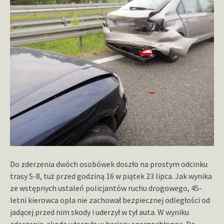
Do zderzenia dwóch osobówek doszło na prostym odcinku
trasy S-8, tuż przed godziną 16 w piątek 23 lipca. Jak wynika
ze wstępnych ustaleń policjantów ruchu drogowego, 45-
letni kierowca opla nie zachował bezpiecznej odległości od
jadącej przed nim skody i uderzył w tył auta. W wyniku
zderzenia, skoda uderzyła w bariery energochłonne. Do