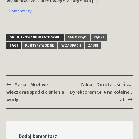
Wywiadowczo-Patrolowego z Targówka
[...]
0 komentarzy
OPUBLIKOWANE W KATEGORII
SAMORZĄD
ZĄBKI
TAGI
KURTYNY WODNE
W ZĄBKACH
ZABKI
Zobacz
Marki – Możliwe
Ząbki – Dorota Uścińska
wpisy
wieczorne spadki ciśnienia
Dyrektorem SP 6 na kolejne 5
wody
lat
Dodaj komentarz