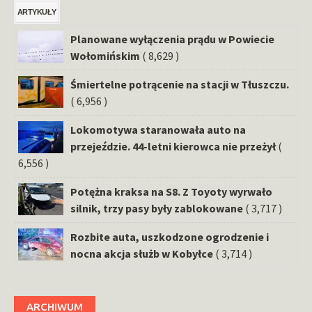
ARTYKUŁY
Planowane wyłączenia prądu w Powiecie
Wołomińskim
( 8,629 )
Śmiertelne potrącenie na stacji w Tłuszczu.
( 6,956 )
Lokomotywa staranowała auto na
przejeździe. 44-letni kierowca nie przeżył
(
6,556 )
Potężna kraksa na S8. Z Toyoty wyrwało
silnik, trzy pasy były zablokowane
( 3,717 )
Rozbite auta, uszkodzone ogrodzenie i
nocna akcja służb w Kobyłce
( 3,714 )
ARCHIWUM