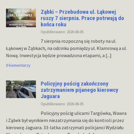
Ząbki – Przebudowa ul. Łąkowej
ruszy 7 sierpnia. Prace potrwają do
końca roku
Opublikowano: 2026-08-05
7 sierpnia rozpoczną się roboty na ul.
Łąkowej w Ząbkach, na odcinku pomiędzy ul. Klamrową a ul.
Nową. Inwestycja będzie prowadzona etapami, a
[...]
0 komentarzy
Policyjny pościg zakończony
zatrzymaniem pijanego kierowcy
Jaguara
Opublikowano: 2026-08-05
Policyjny pościg ulicami Targówka, Wawra
i Ząbek był wynikiem niezatrzymania się do kontroli przez
kierowcę Jaguara. 33-latka zatrzymali policjanci Wydziału