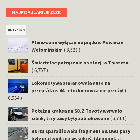
NAJPOPULARNIEJSZE
ARTYKUŁY
Planowane wyłączenia prądu w Powiecie
Wołomińskim
( 8,621 )
Śmiertelne potrącenie na stacji w Tłuszczu.
( 6,757 )
Lokomotywa staranowała auto na
przejeździe. 44-letni kierowca nie przeżył
(
6,554 )
Potężna kraksa na S8. Z Toyoty wyrwało
silnik, trzy pasy były zablokowane
( 3,714 )
Burza sparaliżowała fragment S8. Dwa pasy
były pod wodą na wysokości Annopola.
(