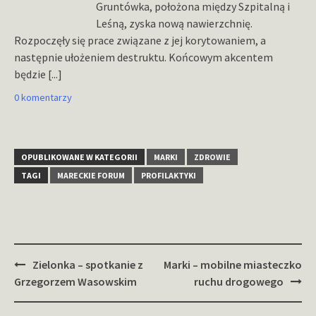
Gruntówka, położona między Szpitalną i
Leśną, zyska nową nawierzchnię.
Rozpoczęły się prace związane z jej korytowaniem, a
następnie ułożeniem destruktu. Końcowym akcentem
będzie
[...]
0 komentarzy
OPUBLIKOWANE W KATEGORII
MARKI
ZDROWIE
TAGI
MARECKIE FORUM
PROFILAKTYKI
Zobacz
Zielonka – spotkanie z
Marki – mobilne miasteczko
wpisy
Grzegorzem Wasowskim
ruchu drogowego