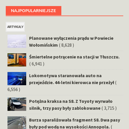
NAJPOPULARNIEJSZE
ARTYKUŁY
Planowane wyłączenia prądu w Powiecie
Wołomińskim
( 8,628 )
Śmiertelne potrącenie na stacji w Tłuszczu.
( 6,941 )
Lokomotywa staranowała auto na
przejeździe. 44-letni kierowca nie przeżył
(
6,556 )
Potężna kraksa na S8. Z Toyoty wyrwało
silnik, trzy pasy były zablokowane
( 3,715 )
Burza sparaliżowała fragment S8. Dwa pasy
były pod wodą na wysokości Annopola.
(