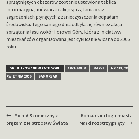
sprzątniętych obszarów zostanie ustawiona tablica
informacyjna, mówiąca o akcji sprzątania oraz
zagrożeniach płynących z zanieczyszczenia odpadami
środowiska. Tego samego dnia odbyła się również akcja
sprzątania lasu wokół Horowej Góry, która z inicjatywy
mieszkańców organizowana jest cyklicznie wiosną od 2006
roku.
OPUBLIKOWANE W KATEGORII
ARCHIWUM
MARKI
NR 438, 28
KWIETNIA 2016
SAMORZĄD
Zobacz
Michał Skonieczny z
Konkurs na logo miasta
wpisy
brązem z Mistrzostw Świata
Marki rozstrzygnięty