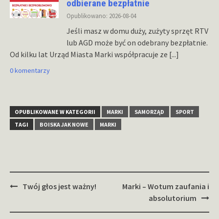
odbierane bezpłatnie
Opublikowano: 2026-08-04
Jeśli masz w domu duży, zużyty sprzęt RTV
lub AGD może być on odebrany bezpłatnie.
Od kilku lat Urząd Miasta Marki współpracuje ze
[...]
0 komentarzy
OPUBLIKOWANE W KATEGORII
MARKI
SAMORZĄD
SPORT
TAGI
BOISKA JAK NOWE
MARKI
Zobacz
Twój głos jest ważny!
Marki – Wotum zaufania i
wpisy
absolutorium