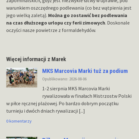
zapominalskich, gdyż jest niezwykle łatwy w uprawie, pod
warunkiem oszczędnego podlewania (co bez wątpienia jest
jego wielką zaletą).
Można go zostawić bez podlewania
na czas dłuższego urlopu czy ferii zimowych
. Doskonale
oczyści nasze powietrze z formaldehydów.
Więcej informacji z Marek
MKS Marcovia Marki tuż za podium
Opublikowano: 2026-08-06
1-2 sierpnia MKS Marcovia Marki
rywalizowała w finałach Mistrzostw Polski
w piłce ręcznej plażowej. Po bardzo dobrym początku
turnieju i dwóch dniach rywalizacji
[...]
0 komentarzy