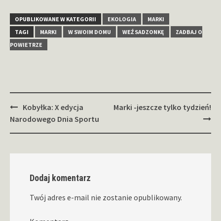
OPUBLIKOWANE W KATEGORII
EKOLOGIA
MARKI
TAGI
MARKI
W SWOIM DOMU
WEŹ SADZONKĘ
ZADBAJ O
POWIETRZE
Zobacz
Kobyłka: X edycja
Marki -jeszcze tylko tydzień!
wpisy
Narodowego Dnia Sportu
Dodaj komentarz
Twój adres e-mail nie zostanie opublikowany.