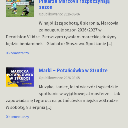
Piłkarze Marcovii rozpoczynają
sezon
Opublikowano: 2026-08-06
W najbliższą sobotę, 8 sierpnia, Marcovia
zainauguruje sezon 2026/2027 w
Decathlon V lidze. Pierwszym rywalem mareckiej drużyny
będzie beniaminek – Gladiator Słoszewo. Spotkanie
[...]
0 komentarzy
Marki – Potańcówka w Strudze
Opublikowano: 2026-08-05
Muzyka, taniec, letni wieczór i sąsiedzkie
spotkanie w wyjątkowej atmosferze – tak
zapowiada się tegoroczna potańcówka miejska w Strudze.
W sobotę, 8 sierpnia
[...]
0 komentarzy