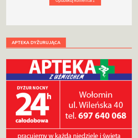
APTEKA DYŻURUJĄCA