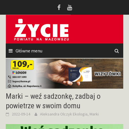
Przeskocz
do
treści
Główne menu
Marki – weź sadzonkę, zadbaj o
powietrze w swoim domu
2022-09-14
Aleksandra Olczyk
Ekologia
,
Marki