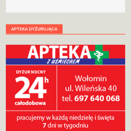
APTEKA DYŻURUJĄCA