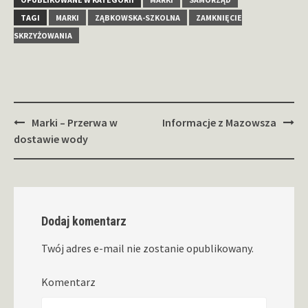
TAGI
MARKI
ZĄBKOWSKA-SZKOLNA
ZAMKNIĘCIE
SKRZYŻOWANIA
Zobacz
Marki – Przerwa w
Informacje z Mazowsza
wpisy
dostawie wody
Dodaj komentarz
Twój adres e-mail nie zostanie opublikowany.
Komentarz