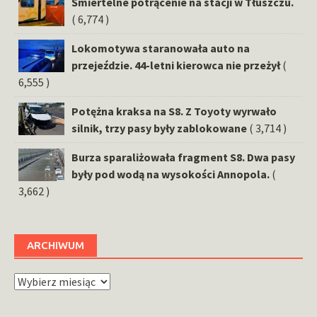
Śmiertelne potrącenie na stacji w Tłuszczu.
( 6,774 )
Lokomotywa staranowała auto na
przejeździe. 44-letni kierowca nie przeżył
(
6,555 )
Potężna kraksa na S8. Z Toyoty wyrwało
silnik, trzy pasy były zablokowane
( 3,714 )
Burza sparaliżowała fragment S8. Dwa pasy
były pod wodą na wysokości Annopola.
(
3,662 )
ARCHIWUM
Archiwum