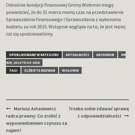
Odnośnie kondycji finansowej Gminy Wołomin mogę
powiedzieć, że do 31 marca mamy czas na przedstawienie
Sprawozdania finansowego i Sprawozdania z wykonania
budżetu za rok 2015. Wstępnie wygląda na to, że jest lepiej
niż się spodziewaliśmy.
OPUBLIKOWANE W KATEGORII
AKTUALNOŚCI
ARCHIWUM
NR
429, 18 LUTEGO 2016
TAGI
ELŻBIETA RADWAN
WOŁOMIN
Zobacz
Mariusz Astasiewicz
Trzeba sobie zdawać sprawę
wpisy
radca prawny: Co zrobić z
z odpowiedzialności
wypowiedzeniem czynszu za
najem?