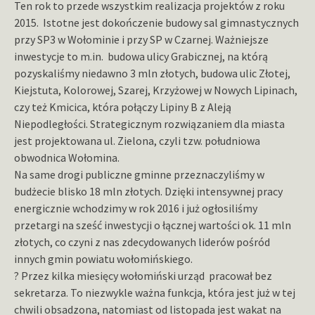
Ten rok to przede wszystkim realizacja projektów z roku
2015. Istotne jest dokończenie budowy sal gimnastycznych
przy SP3 w Wołominie i przy SP w Czarnej. Ważniejsze
inwestycje to m.in. budowa ulicy Grabicznej, na którą
pozyskaliśmy niedawno 3 mln złotych, budowa ulic Złotej,
Kiejstuta, Kolorowej, Szarej, Krzyżowej w Nowych Lipinach,
czy też Kmicica, która połączy Lipiny B z Aleją
Niepodległości. Strategicznym rozwiązaniem dla miasta
jest projektowana ul. Zielona, czyli tzw. południowa
obwodnica Wołomina.
Na same drogi publiczne gminne przeznaczyliśmy w
budżecie blisko 18 mln złotych. Dzięki intensywnej pracy
energicznie wchodzimy w rok 2016 i już ogłosiliśmy
przetargi na sześć inwestycji o łącznej wartości ok. 11 mln
złotych, co czyni z nas zdecydowanych liderów pośród
innych gmin powiatu wołomińskiego.
? Przez kilka miesięcy wołomiński urząd pracował bez
sekretarza. To niezwykle ważna funkcja, która jest już w tej
chwili obsadzona, natomiast od listopada jest wakat na