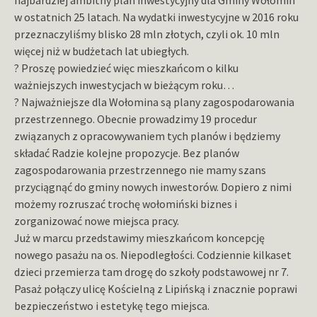
najbardziej ambitny plan inwestycyjny dla Gminy Wołomin
w ostatnich 25 latach. Na wydatki inwestycyjne w 2016 roku
przeznaczyliśmy blisko 28 mln złotych, czyli ok. 10 mln
więcej niż w budżetach lat ubiegłych.
? Proszę powiedzieć więc mieszkańcom o kilku
ważniejszych inwestycjach w bieżącym roku…
? Najważniejsze dla Wołomina są plany zagospodarowania
przestrzennego. Obecnie prowadzimy 19 procedur
związanych z opracowywaniem tych planów i będziemy
składać Radzie kolejne propozycje. Bez planów
zagospodarowania przestrzennego nie mamy szans
przyciągnąć do gminy nowych inwestorów. Dopiero z nimi
możemy rozruszać trochę wołomiński biznes i
zorganizować nowe miejsca pracy.
Już w marcu przedstawimy mieszkańcom koncepcję
nowego pasażu na os. Niepodległości. Codziennie kilkaset
dzieci przemierza tam drogę do szkoły podstawowej nr 7.
Pasaż połączy ulicę Kościelną z Lipińską i znacznie poprawi
bezpieczeństwo i estetykę tego miejsca.