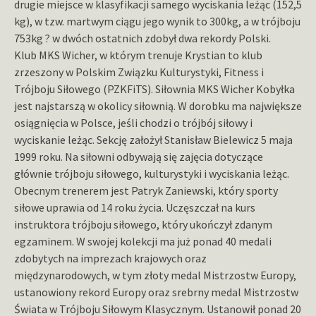
drugie miejsce w klasyfikacji samego wyciskania leżąc (152,5
kg), w tzw. martwym ciągu jego wynik to 300kg, a w trójboju
753kg ? w dwóch ostatnich zdobył dwa rekordy Polski.
Klub MKS Wicher, w którym trenuje Krystian to klub
zrzeszony w Polskim Związku Kulturystyki, Fitness i
Trójboju Siłowego (PZKFiTS). Siłownia MKS Wicher Kobyłka
jest najstarszą w okolicy siłownią. W dorobku ma największe
osiągnięcia w Polsce, jeśli chodzi o trójbój siłowy i
wyciskanie leżąc. Sekcję założył Stanisław Bielewicz 5 maja
1999 roku. Na siłowni odbywają się zajęcia dotyczące
głównie trójboju siłowego, kulturystyki i wyciskania leżąc.
Obecnym trenerem jest Patryk Zaniewski, który sporty
siłowe uprawia od 14 roku życia. Uczęszczał na kurs
instruktora trójboju siłowego, który ukończył zdanym
egzaminem. W swojej kolekcji ma już ponad 40 medali
zdobytych na imprezach krajowych oraz
międzynarodowych, w tym złoty medal Mistrzostw Europy,
ustanowiony rekord Europy oraz srebrny medal Mistrzostw
Świata w Trójboju Siłowym Klasycznym. Ustanowił ponad 20