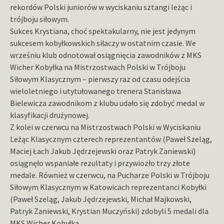
rekordów Polski juniorów w wyciskaniu sztangi leżąc i
trójboju siłowym.
Sukces Krystiana, choć spektakularny, nie jest jedynym
sukcesem kobyłkowskich siłaczy w ostatnim czasie. We
wrześniu klub odnotował osiągnięcia zawodników z MKS
Wicher Kobyłka na Mistrzostwach Polski w Trójboju
Siłowym Klasycznym – pierwszy raz od czasu odejścia
wieloletniego i utytułowanego trenera Stanisława
Bielewicza zawodnikom z klubu udało się zdobyć medal w
klasyfikacji drużynowej.
Z kolei w czerwcu na Mistrzostwach Polski w Wyciskaniu
Leżąc Klasycznym czterech reprezentantów (Paweł Szeląg,
Maciej Łach Jakub Jędrzejewski oraz Patryk Zaniewski)
osiągnęło wspaniałe rezultaty i przywiozło trzy złote
medale. Również w czerwcu, na Pucharze Polski w Trójboju
Siłowym Klasycznym w Katowicach reprezentanci Kobyłki
(Paweł Szeląg, Jakub Jędrzejewski, Michał Majkowski,
Patryk Zaniewski, Krystian Muczyński) zdobyli 5 medali dla
MKS Wicher Kobyłka.